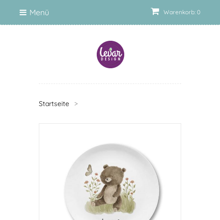
Menü
Warenkorb: 0
Startseite
>