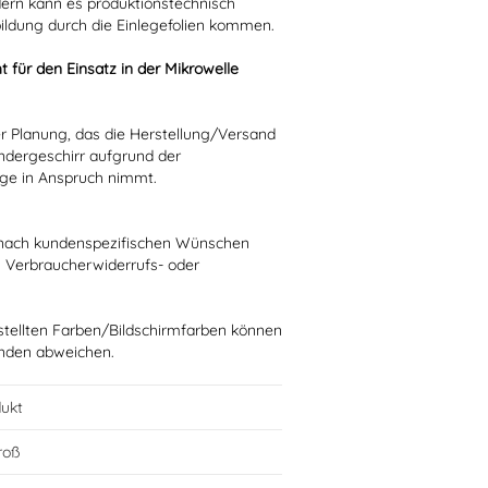
dern kann es produktionstechnisch
bildung durch die Einlegefolien kommen.
t für den Einsatz in der Mikrowelle
rer Planung, das die Herstellung/Versand
ndergeschirr aufgrund der
age in Anspruch nimmt.
ie nach kundenspezifischen Wünschen
n Verbraucherwiderrufs- oder
stellten Farben/Bildschirmfarben können
ünden abweichen.
ukt
groß