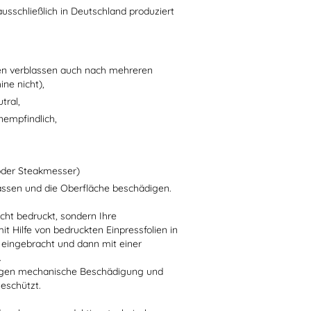
usschließlich in Deutschland produziert
en verblassen auch nach mehreren
ne nicht),
tral,
nempfindlich,
oder Steakmesser)
assen und die Oberfläche beschädigen.
ht bedruckt, sondern Ihre
t Hilfe von bedruckten Einpressfolien in
l) eingebracht und dann mit einer
.
 gegen mechanische Beschädigung und
eschützt.