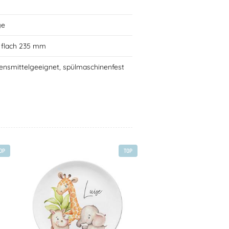
ge
r flach 235 mm
ensmittelgeeignet, spülmaschinenfest
OP
TOP