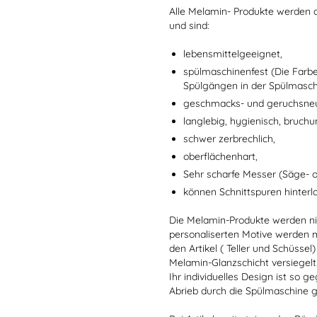
Alle Melamin- Produkte werden a
und sind:
lebensmittelgeeignet,
spülmaschinenfest (Die Farb
Spülgängen in der Spülmaschi
geschmacks- und geruchsneu
langlebig, hygienisch, bruchu
schwer zerbrechlich,
oberflächenhart,
Sehr scharfe Messer (Säge- 
können Schnittspuren hinterl
Die Melamin-Produkte werden nic
personaliserten Motive werden mi
den Artikel ( Teller und Schüsse
Melamin-Glanzschicht versiegelt
Ihr individuelles Design ist so
Abrieb durch die Spülmaschine g