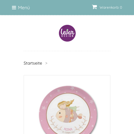
Menü
Warenkorb: 0
Startseite
>