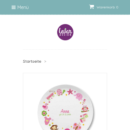
Menü
Warenkorb: 0
Startseite
>