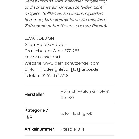
Jedes Produkt wird individuell angefertigt
und somit ist ein Umtausch leider nicht
möglich. Sollten es zu Unstimmigkeiten
kommen, bitte kontaktieren Sie uns. Ihre
Zufriedenheit hat für uns oberste Priorität.
LEVAR DESIGN
Gilda Handke-Levar
Grafenberger Allee 277-287
40237 Düsseldorf
Website:
www.dein-schutzengel.com
E-Mail
: infodesignlevar [!at] arcor.de
Telefon: 017653917718
Heinrich Walch GmbH &
Hersteller
Co. KG
Kategorie /
teller flach groß
Typ
Artikelnummer
kitespie18 -1