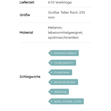
Lieferzeit:
6-10 Werktage
Großer Teller flach 235
Größe
mm
Melamin,
Material:
lebensmittelgeeignet,
spülmaschinenfest
Geschenk Geburt
Kindergeschirr
Kinderteller
Schlagworte
personalisierbar
Spielzeug
opolo_anlässe_taufe