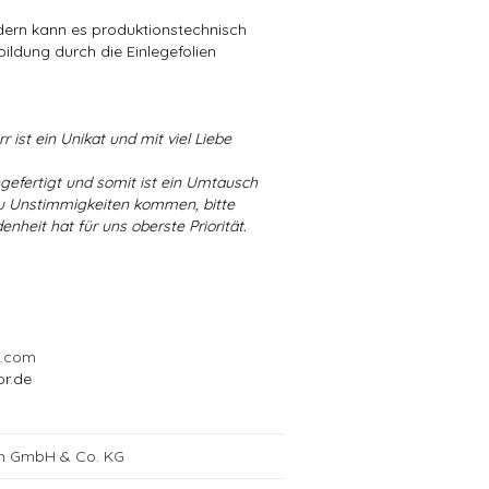
ndern kann es produktionstechnisch
bildung durch die Einlegefolien
r ist ein Unikat und mit viel Liebe
ngefertigt und somit ist ein Umtausch
 zu Unstimmigkeiten kommen, bitte
enheit hat für uns oberste Priorität.
l.com
or.de
ch GmbH & Co. KG