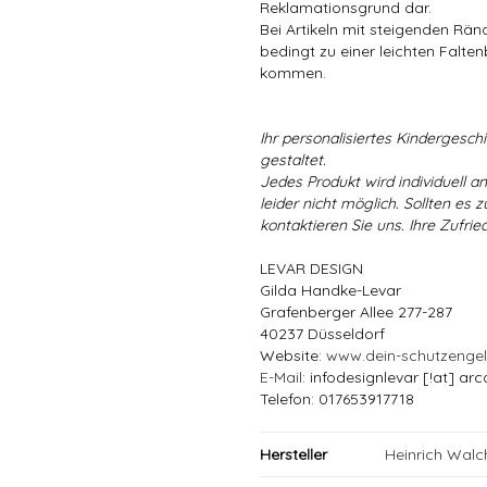
Reklamationsgrund dar.
Bei Artikeln mit steigenden Rä
bedingt zu einer leichten Falten
kommen.
Ihr personalisiertes Kindergeschir
gestaltet.
Jedes Produkt wird individuell a
leider nicht möglich. Sollten es
kontaktieren Sie uns. Ihre Zufried
LEVAR DESIGN
Gilda Handke-Levar
Grafenberger Allee 277-287
40237 Düsseldorf
Website:
www.dein-schutzenge
E-Mail
: infodesignlevar [!at] arc
Telefon: 017653917718
Hersteller
Heinrich Wal