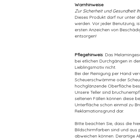
Warnhinweise
Zur Sicherheit und Gesundheit Ih
Dieses Produkt darf nur unter 
werden. Vor jeder Benutzung, is
ersten Anzeichen von Beschädig
entsorgen!
Pflegehinweis
: Das Melamingesc
bei etlichen Durchgängen in der
Lieblingsmotiv nicht.
Bei der Reinigung per Hand ver
Scheuerschwämme oder Scheuer
hochglänzende Oberfläche bes
Unsere Teller sind bruchunempfin
seltenen Fällen können diese be
Unterfläche schon einmal zu Bru
Reklamationsgrund dar.
Bitte beachten Sie, dass die hi
Bildschirmfarben sind und aus 
abweichen können. Derartige A