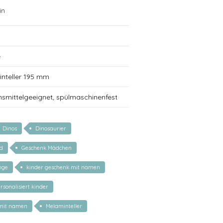
in
e
inteller 195 mm
nsmittelgeeignet, spülmaschinenfest
Dinos
Dinosaurier
nd
Geschenk Mädchen
nge
kinder geschenk mit namen
rsonalisiert kinder
 mit namen
Melaminteller