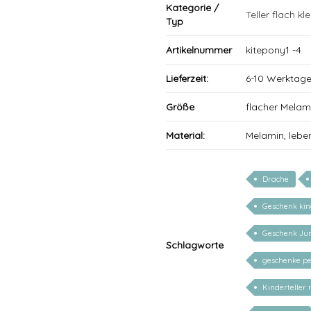
Kategorie /
Teller flach kle
Typ
Artikelnummer
kitepony1 -4
Lieferzeit:
6-10 Werktag
Größe
flacher Melam
Material:
Melamin, lebe
Drache
Geschenk ki
Geschenk Ju
Schlagworte
geschenke pe
Kinderteller