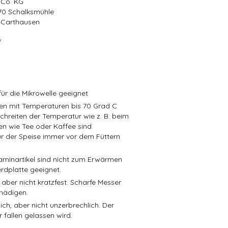
 Co. KG
570 Schalksmühle
r-Carthausen
/
ür die Mikrowelle geeignet
isen mit Temperaturen bis 70 Grad C
schreiten der Temperatur wie z. B. beim
en wie Tee oder Kaffee sind
r der Speise immer vor dem Füttern
aminartikel sind nicht zum Erwärmen
rdplatte geeignet.
 aber nicht kratzfest. Scharfe Messer
hädigen.
ch, aber nicht unzerbrechlich. Der
 fallen gelassen wird.