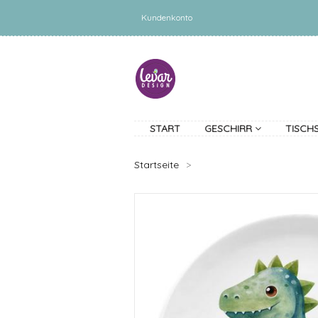
Kundenkonto
START
GESCHIRR
TISCH
Startseite
>