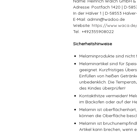
Name: Heinrich Walch GmbH &
Adresse: Postfach 1420 | D-58
In der Hälver 1 | D-58553 Halve
E-Mail: admin@wadoo.de
Website:
https://www.waca.de
Tel.: +492355908022
Sicherheitshinweise
Melaminprodukte sind nicht f
Melaminartikel sind für Spe
geeignet. Kurzfristiges Über
Einfüllen von heißen Getränk
unbedenklich. Die Temperatu
des Kindes überprüfen!
Kontakthitze vermeiden! Mel
im Backofen oder auf der He
Melamin ist oberflächenhart,
können die Oberfläche besc
Melamin ist bruchunempfindli
Artikel kann brechen, wenn er