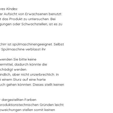
res Kindes:
der Aufsicht von Erwachsenen benutzt
t das Produkt zu untersuchen. Bei
ungen oder Schwachstellen, ist es zu
hirr ist spülmaschinengeeignet. Selbst
 Spülmaschine verblasst ihr
wenden Sie bitte keine
mittel, dadurch könnte die
chädigt werden.
dlich, aber nicht unzerbrechlich. In
i einem Sturz auf eine harte
ch gehen könnten. Dieses stellt keinen
er dargestellten Farben
produktionstechnischen Gründen leicht
bweichungen stellen somit keinen