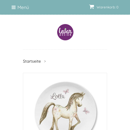
Menü
Warenkorb: 0
Startseite
>