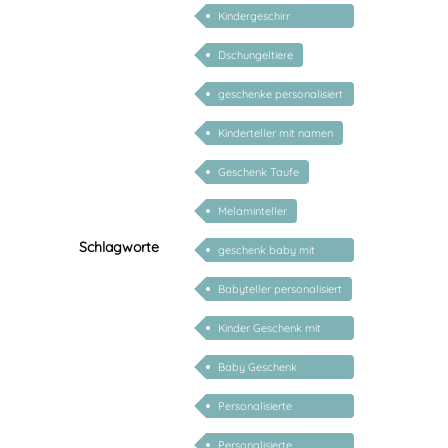
Kindergeschirr
personalisiert
Dschungeltiere
geschenke personalisiert
kinder
Kinderteller mit namen
Geschenk Taufe
Melaminteller
Schlagworte
geschenk baby mit
namen
Babyteller personalisiert
Kinder Geschenk mit
Namen
Baby Geschenk
personalisiert
Personalisierte
Geschenke für Kinder
Personalisierte