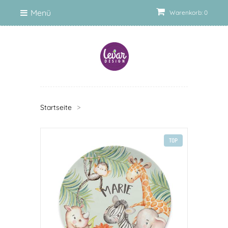
Menü
Warenkorb: 0
Startseite
>
TOP