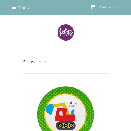
Menü
Warenkorb: 0
Startseite
>