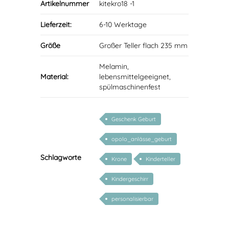
Artikelnummer
kitekro18 -1
Lieferzeit:
6-10 Werktage
Größe
Großer Teller flach 235 mm
Melamin,
Material:
lebensmittelgeeignet,
spülmaschinenfest
Geschenk Geburt
opolo_anlässe_geburt
Schlagworte
Krone
Kinderteller
Kindergeschirr
personalisierbar