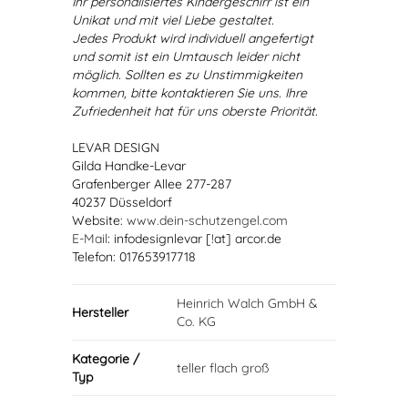
Ihr personalisiertes Kindergeschirr ist ein
Unikat und mit viel Liebe gestaltet.
Jedes Produkt wird individuell angefertigt
und somit ist ein Umtausch leider nicht
möglich. Sollten es zu Unstimmigkeiten
kommen, bitte kontaktieren Sie uns. Ihre
Zufriedenheit hat für uns oberste Priorität.
LEVAR DESIGN
Gilda Handke-Levar
Grafenberger Allee 277-287
40237 Düsseldorf
Website:
www.dein-schutzengel.com
E-Mail
: infodesignlevar [!at] arcor.de
Telefon: 017653917718
Heinrich Walch GmbH &
Hersteller
Co. KG
Kategorie /
teller flach groß
Typ