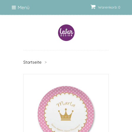
Menü
Warenkorb: 0
Startseite
>