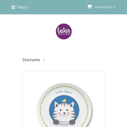
Menü
Warenkorb: 0
Startseite
>