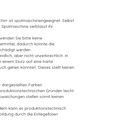
hirr ist spülmaschinengeeignet. Selbst
 Spülmaschine verblasst ihr
wenden Sie bitte keine
mittel, dadurch könnte die
chädigt werden.
dlich, aber nicht unzerbrechlich. In
i einem Sturz auf eine harte
ch gehen könnten. Dieses stellt keinen
er dargestellten Farben
produktionstechnischen Gründen leicht
bweichungen stellen somit keinen
ndern kann es produktionstechnisch
bildung durch die Einlegefolien