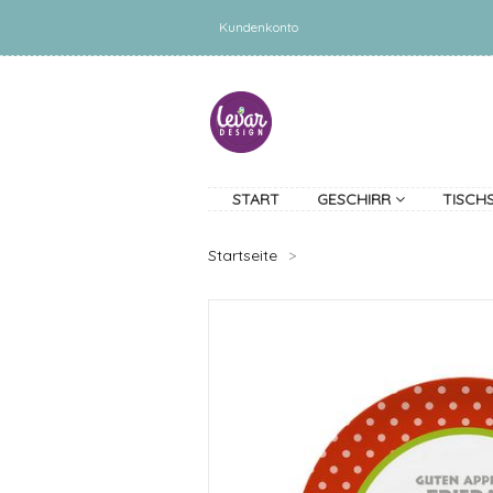
Kundenkonto
START
GESCHIRR
TISCH
Startseite
>