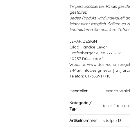
Ihr personalisiertes Kindergeschir
gestaltet.
Jedes Produkt wird individuell a
leider nicht möglich. Sollten es
kontaktieren Sie uns. Ihre Zufried
LEVAR DESIGN
Gilda Handke-Levar
Grafenberger Allee 277-287
40237 Düsseldorf
Website:
www.dein-schutzenge
E-Mail
: infodesignlevar [!at] arc
Telefon: 017653917718
Hersteller
Heinrich Wal
Kategorie /
teller flach gr
Typ
Artikelnummer
kitellpilz18