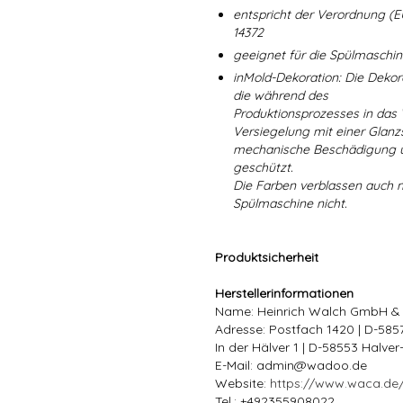
entspricht der Verordnung (E
14372
geeignet für die Spülmaschi
inMold-Dekoration: Die Dekorat
die während des
Produktionsprozesses in das
Versiegelung mit einer Glanzs
mechanische Beschädigung un
geschützt.
Die Farben verblassen auch 
Spülmaschine nicht.
Produktsicherheit
Herstellerinformationen
Name: Heinrich Walch GmbH &
Adresse: Postfach 1420 | D-58
In der Hälver 1 | D-58553 Halve
E-Mail: admin@wadoo.de
Website:
https://www.waca.de
Tel.: +492355908022