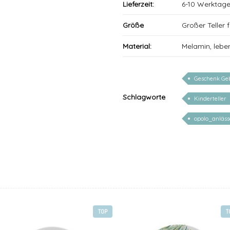
Lieferzeit:
6-10 Werktag
Größe
Großer Teller
Material:
Melamin, lebe
Geschenk Ge
Schlagworte
Kinderteller
opolo_anläss
TOP
T