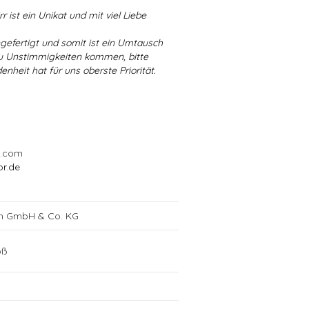
r ist ein Unikat und mit viel Liebe
ngefertigt und somit ist ein Umtausch
 zu Unstimmigkeiten kommen, bitte
enheit hat für uns oberste Priorität.
l.com
or.de
ch GmbH & Co. KG
oß