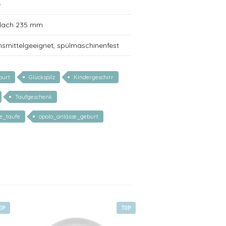
e
 flach 235 mm
nsmittelgeeignet, spülmaschinenfest
burt
Glückspilz
Kindergeschirr
Taufgeschenk
e_taufe
opolo_anlässe_geburt
OP
TOP