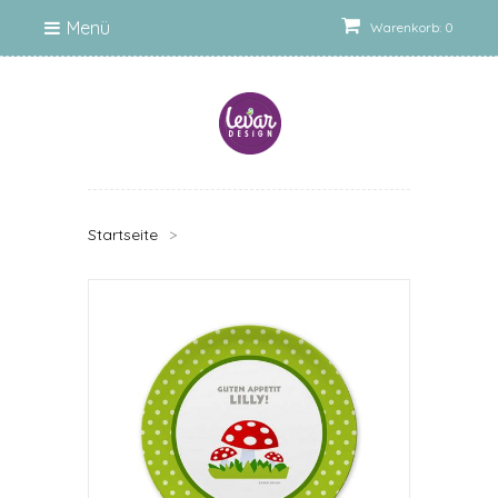
Menü
Warenkorb: 0
Startseite
>