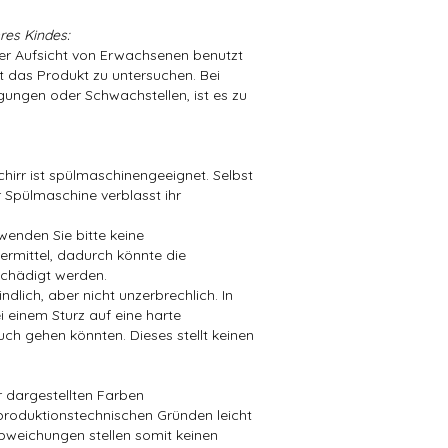
res Kindes:
der Aufsicht von Erwachsenen benutzt
t das Produkt zu untersuchen. Bei
ungen oder Schwachstellen, ist es zu
hirr ist spülmaschinengeeignet. Selbst
 Spülmaschine verblasst ihr
wenden Sie bitte keine
mittel, dadurch könnte die
chädigt werden.
dlich, aber nicht unzerbrechlich. In
i einem Sturz auf eine harte
ch gehen könnten. Dieses stellt keinen
er dargestellten Farben
produktionstechnischen Gründen leicht
bweichungen stellen somit keinen