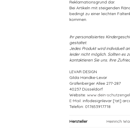
Reklamationsgrund dar.
Bei Artikeln mit steigenden Rä
bedingt zu einer leichten Falten
kommen.
Ihr personalisiertes Kindergeschir
gestaltet.
Jedes Produkt wird individuell a
leider nicht möglich. Sollten es
kontaktieren Sie uns. Ihre Zufried
LEVAR DESIGN
Gilda Handke-Levar
Grafenberger Allee 277-287
40237 Düsseldorf
Website:
www.dein-schutzenge
E-Mail
: infodesignlevar [!at] arc
Telefon: 017653917718
Hersteller
Heinrich W