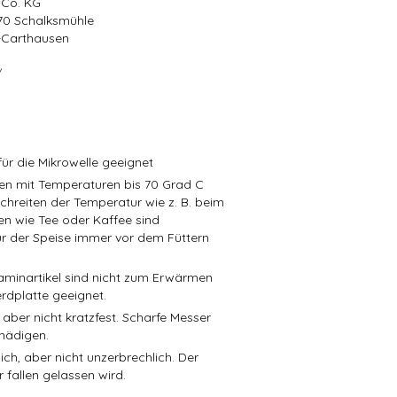
 Co. KG
570 Schalksmühle
r-Carthausen
/
ür die Mikrowelle geeignet
isen mit Temperaturen bis 70 Grad C
schreiten der Temperatur wie z. B. beim
en wie Tee oder Kaffee sind
r der Speise immer vor dem Füttern
aminartikel sind nicht zum Erwärmen
rdplatte geeignet.
 aber nicht kratzfest. Scharfe Messer
hädigen.
ch, aber nicht unzerbrechlich. Der
 fallen gelassen wird.