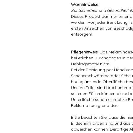
Warnhinweise
Zur Sicherheit und Gesundheit Ih
Dieses Produkt darf nur unter 
werden. Vor jeder Benutzung, is
ersten Anzeichen von Beschädig
entsorgen!
Pflegehinweis
: Das Melamingesc
bei etlichen Durchgängen in der
Lieblingsmotiv nicht.
Bei der Reinigung per Hand ver
Scheuerschwämme oder Scheuer
hochglänzende Oberfläche bes
Unsere Teller sind bruchunempfin
seltenen Fällen können diese be
Unterfläche schon einmal zu Bru
Reklamationsgrund dar.
Bitte beachten Sie, dass die hi
Bildschirmfarben sind und aus 
abweichen können. Derartige A