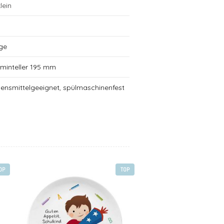
lein
3
ge
aminteller 195 mm
bensmittelgeeignet, spülmaschinenfest
OP
TOP