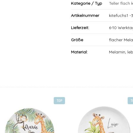
Kategorie / Typ
Teller flach k
Artikelnummer
kitefuchs1 -
Lieferzeit:
6-10 Werkta
Größe
flacher Mel
Material:
Melamin, le
TOP
T