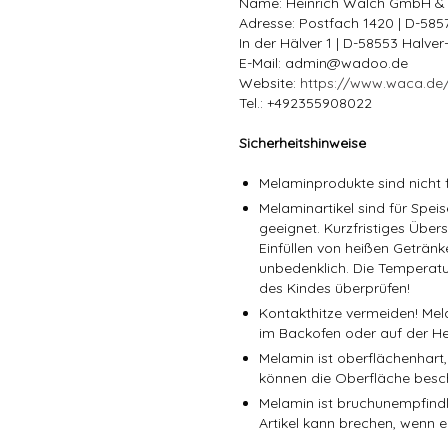
Name: Heinrich Walch GmbH &
Adresse: Postfach 1420 | D-58
In der Hälver 1 | D-58553 Halve
E-Mail: admin@wadoo.de
Website:
https://www.waca.de
Tel.: +492355908022
Sicherheitshinweise
Melaminprodukte sind nicht f
Melaminartikel sind für Spe
geeignet. Kurzfristiges Über
Einfüllen von heißen Getränk
unbedenklich. Die Temperatu
des Kindes überprüfen!
Kontakthitze vermeiden! Mel
im Backofen oder auf der He
Melamin ist oberflächenhart,
können die Oberfläche besc
Melamin ist bruchunempfindli
Artikel kann brechen, wenn er