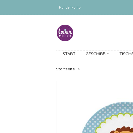
Kundenkonto
START
GESCHIRR
TISCH
Startseite
>