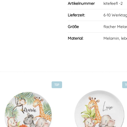
Artikelnummer
kitefeefl -2
Lieferzeit:
6-10 Werkta
Größe
flacher Mela
Material:
Melamin, leb
TOP
T