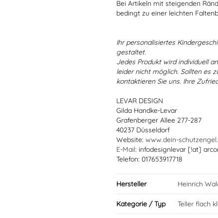
Bei Artikeln mit steigenden Rän
bedingt zu einer leichten Falten
Ihr personalisiertes Kindergeschir
gestaltet.
Jedes Produkt wird individuell a
leider nicht möglich. Sollten es
kontaktieren Sie uns. Ihre Zufried
LEVAR DESIGN
Gilda Handke-Levar
Grafenberger Allee 277-287
40237 Düsseldorf
Website:
www.dein-schutzengel
E-Mail
: infodesignlevar [!at] arco
Telefon: 017653917718
Hersteller
Heinrich Wa
Kategorie / Typ
Teller flach k