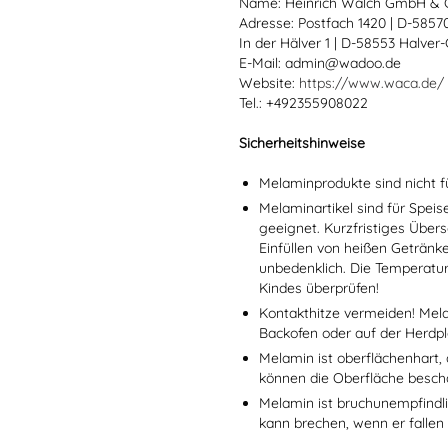
Name: Heinrich Walch GmbH & 
Adresse: Postfach 1420 | D-585
In der Hälver 1 | D-58553 Halver
E-Mail: admin@wadoo.de
Website:
https://www.waca.de/
Tel.: +492355908022
Sicherheitshinweise
Melaminprodukte sind nicht f
Melaminartikel sind für Spei
geeignet. Kurzfristiges Übers
Einfüllen von heißen Getränk
unbedenklich. Die Temperatu
Kindes überprüfen!
Kontakthitze vermeiden! Mel
Backofen oder auf der Herdpl
Melamin ist oberflächenhart, 
können die Oberfläche besch
Melamin ist bruchunempfindlic
kann brechen, wenn er fallen