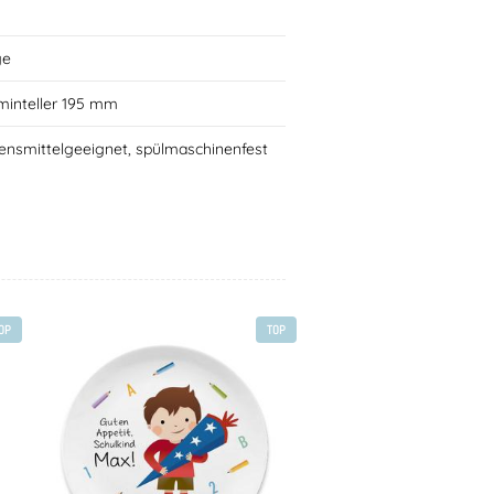
ge
minteller 195 mm
ensmittelgeeignet, spülmaschinenfest
OP
TOP