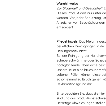
Warnhinweise
Zur Sicherheit und Gesundheit Ih
Dieses Produkt darf nur unter d
werden. Vor jeder Benutzung, is
Anzeichen von Beschädigungen o
entsorgen!
Pflegehinweis
: Das Melamingesch
bei etlichen Durchgängen in der
Lieblingsmotiv nicht.
Bei der Reinigung per Hand verw
Scheuerschwämme oder Scheuerm
hochglänzende Oberfläche besc
Unsere Teller sind bruchunempfind
seltenen Fällen können diese bei
schon einmal zu Bruch gehen kön
Reklamationsgrund dar.
Bitte beachten Sie, dass die hie
sind und aus produktionstechni
Derartige Abweichungen stellen