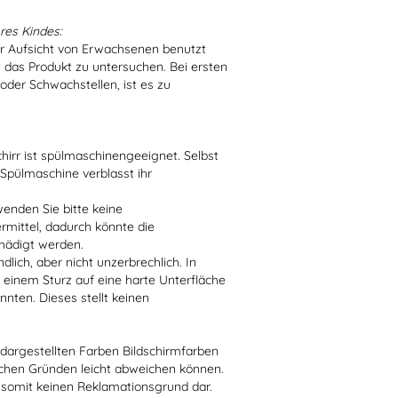
res Kindes:
er Aufsicht von Erwachsenen benutzt
t das Produkt zu untersuchen. Bei ersten
der Schwachstellen, ist es zu
irr ist spülmaschinengeeignet. Selbst
 Spülmaschine verblasst ihr
enden Sie bitte keine
ittel, dadurch könnte die
hädigt werden.
lich, aber nicht unzerbrechlich. In
 einem Sturz auf eine harte Unterfläche
nten. Dieses stellt keinen
r dargestellten Farben Bildschirmfarben
schen Gründen leicht abweichen können.
 somit keinen Reklamationsgrund dar.