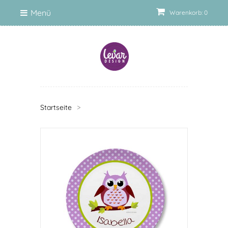
Menü
Warenkorb: 0
Startseite
>