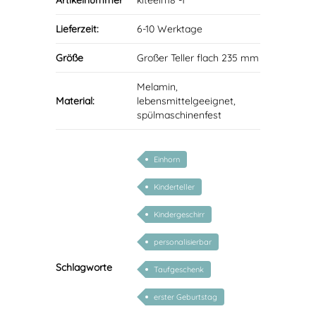
Artikelnummer
kiteein18 -1
Lieferzeit:
6-10 Werktage
Größe
Großer Teller flach 235 mm
Melamin,
Material:
lebensmittelgeeignet,
spülmaschinenfest
Einhorn
Kinderteller
Kindergeschirr
personalisierbar
Schlagworte
Taufgeschenk
erster Geburtstag