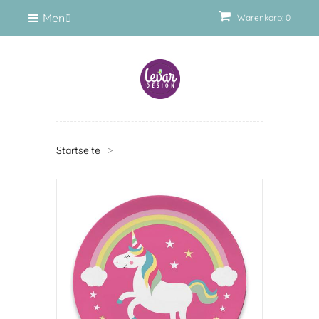
Menü
Warenkorb: 0
Startseite
>