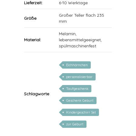
Lieferzeit:
6-10 Werktage
Großer Teller flach 235
Größe
mm
Melamin,
Material:
lebensmittelgeeignet,
spülmaschinenfest
Eichhörnchen
personalisierbar
Taufgeschenk
Schlagworte
Geschenk Geburt
Kindergeschirr Set
zur Geburt