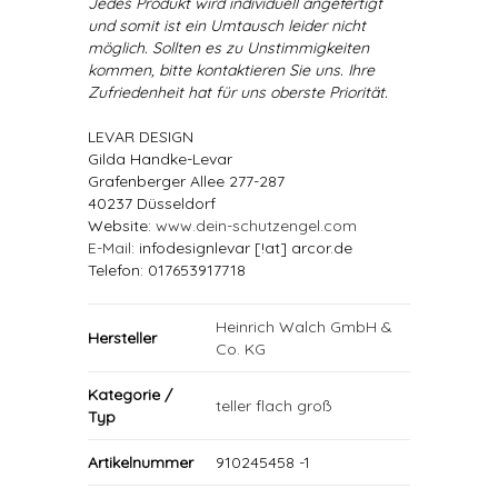
Jedes Produkt wird individuell angefertigt
und somit ist ein Umtausch leider nicht
möglich. Sollten es zu Unstimmigkeiten
kommen, bitte kontaktieren Sie uns. Ihre
Zufriedenheit hat für uns oberste Priorität.
LEVAR DESIGN
Gilda Handke-Levar
Grafenberger Allee 277-287
40237 Düsseldorf
Website:
www.dein-schutzengel.com
E-Mail
: infodesignlevar [!at] arcor.de
Telefon: 017653917718
Heinrich Walch GmbH &
Hersteller
Co. KG
Kategorie /
teller flach groß
Typ
Artikelnummer
910245458 -1