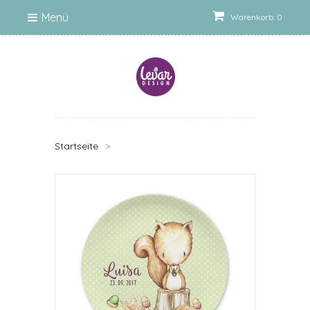
Menü
Warenkorb: 0
Startseite
>