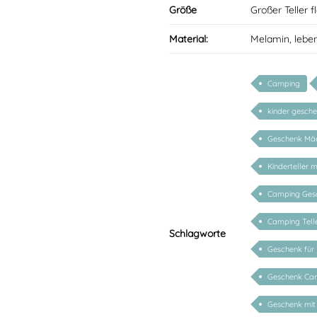
Größe
Großer Teller 
Material:
Melamin, lebe
Camping
kinder gesch
Geschenk Mä
Kinderteller 
Camping Gesch
Camping Tell
Schlagworte
Geschenk für
Geschenk Ca
Geschenk mit