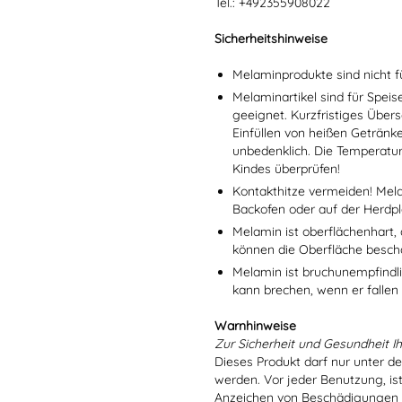
Tel.: +492355908022
Sicherheitshinweise
Melaminprodukte sind nicht f
Melaminartikel sind für Spei
geeignet. Kurzfristiges Übers
Einfüllen von heißen Getränk
unbedenklich. Die Temperatu
Kindes überprüfen!
Kontakthitze vermeiden! Mel
Backofen oder auf der Herdpl
Melamin ist oberflächenhart, 
können die Oberfläche besch
Melamin ist bruchunempfindlic
kann brechen, wenn er fallen
Warnhinweise
Zur Sicherheit und Gesundheit Ih
Dieses Produkt darf nur unter d
werden. Vor jeder Benutzung, is
Anzeichen von Beschädigungen o