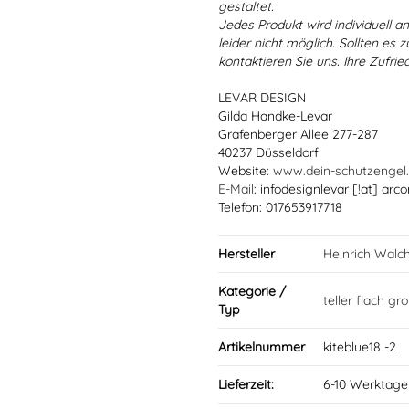
gestaltet.
Jedes Produkt wird individuell a
leider nicht möglich. Sollten es
kontaktieren Sie uns. Ihre Zufried
LEVAR DESIGN
Gilda Handke-Levar
Grafenberger Allee 277-287
40237 Düsseldorf
Website:
www.dein-schutzengel
E-Mail
: infodesignlevar [!at] arco
Telefon: 017653917718
Hersteller
Heinrich Walc
Kategorie /
teller flach gr
Typ
Artikelnummer
kiteblue18 -2
Lieferzeit:
6-10 Werktage