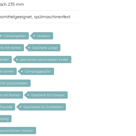
flach 235 mm
nsmittelgeeignet, spülmaschinenfest
Campingteller
Outdoor
enk mit namen
Geschenk Junge
dchen
geschenke personalisiert kinder
mit namen
Campinggeschirr
irr personalisiert
er mit Namen
Geschenk für Camper
 Freunde
Geschenke für Großeltern
mping
 persönlichem Namen