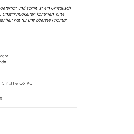
ngefertigt und somit ist ein Umtausch
 zu Unstimmigkeiten kommen, bitte
enheit hat für uns oberste Priorität.
.com
r.de
h GmbH & Co. KG
oß