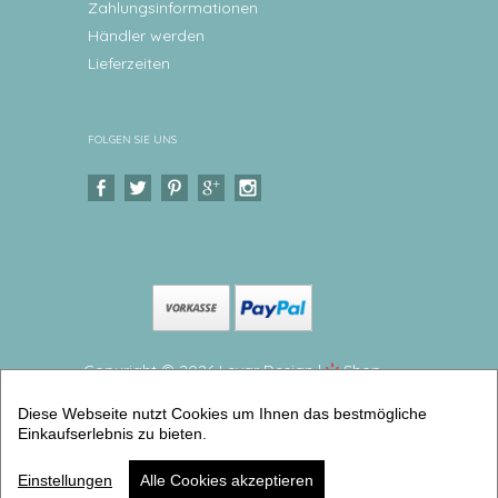
Zahlungsinformationen
Händler werden
Lieferzeiten
FOLGEN SIE UNS
Copyright © 2026 Levar Design |
Shop
erstellt mit VersaCommerce.
Diese Webseite nutzt Cookies um Ihnen das bestmögliche
Kinderteller Bauernhof Kuh Großer Teller aus
Einkaufserlebnis zu bieten.
Melamin (teller flach groß) | Artikelnummer:
kitean2018 -4
Einstellungen
Alle Cookies akzeptieren