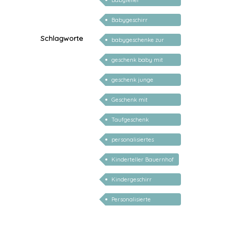
Babyteller
personalisiert
Babygeschirr
personalisiert
Schlagworte
babygeschenke zur
geburt personalisiert
geschenk baby mit
namen
geschenk junge
mädchen
Geschenk mit
persönlichem Namen
Taufgeschenk
personalisiert
personalisiertes
Babygeschenk
Kinderteller Bauernhof
Kindergeschirr
personalisiert
Personalisierte
Taufgeschenke mit
Namen