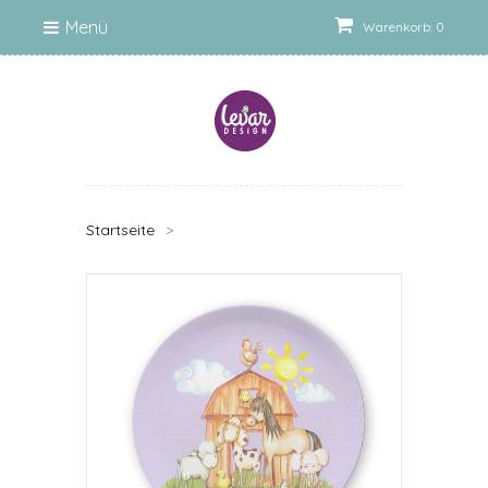
Menü
Warenkorb: 0
Startseite
>