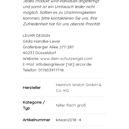
Jedes Produkt wird individuell angefertigt
und somit ist ein Umtausch leider nicht
möglich. Sollten es zu Unstimmigkeiten
kommen, bitte kontaktieren Sie uns. Ihre
Zufriedenheit hat für uns oberste Priorität.
LEVAR DESIGN
Gilda Handke-Levar
Grafenberger Allee 277-287
40237 Düsseldorf
Website:
www.dein-schutzengel.com
E-Mail
: infodesignlevar [!at] arcor.de
Telefon: 017653917718
Heinrich Walch GmbH &
Hersteller
Co. KG
Kategorie /
teller flach groß
Typ
Artikelnummer
kitean2018 -4