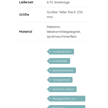
Lieferzeit:
6-10 Werktage
Großer Teller flach 235
Größe
mm
Melamin,
Material:
lebensmittelgeeignet,
spülmaschinenfest
Kindergeschirr
Kinderteller
personalisierbar
Taufgeschenk
Geschenk Geburt
Babygeschenk zur
Geburt