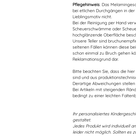
Pflegehinweis
: Das Melamingesch
bei etlichen Durchgängen in der
Lieblingsmotiv nicht.
Bei der Reinigung per Hand verw
Scheuerschwämme oder Scheuerm
hochglänzende Oberfläche besc
Unsere Teller sind bruchunempfind
seltenen Fällen können diese bei
schon einmal zu Bruch gehen kön
Reklamationsgrund dar.
Bitte beachten Sie, dass die hie
sind und aus produktionstechni
Derartige Abweichungen stellen
Bei Artikeln mit steigenden Rän
bedingt zu einer leichten Falten
Ihr personalisiertes Kindergeschir
gestaltet.
Jedes Produkt wird individuell a
leider nicht möglich. Sollten es