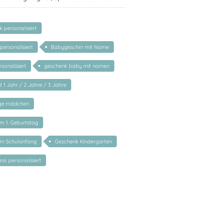
 personalisiert
personalisiert
Babygeschirr mit Name
sonalisiert
geschenk baby mit namen
 1 Jahr / 2 Jahre / 3 Jahre
nge mädchen
m 1. Geburtstag
um Schulanfang
Geschenk Kindergarten
ino personalisiert