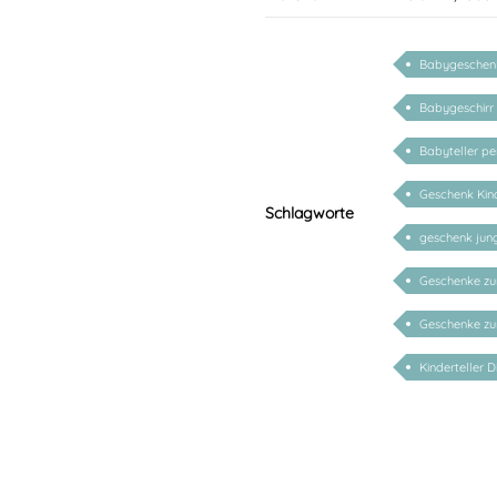
Babygeschenk
Babygeschirr 
Babyteller per
Geschenk Kind
Schlagworte
geschenk ju
Geschenke zu
Geschenke z
Kinderteller D