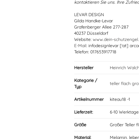
kontaktieren Sie uns. Ihre Zufried
LEVAR DESIGN
Gilda Handke-Levar
Grafenberger Allee 277-287
40237 Düsseldorf
Website:
www.dein-schutzengel
E-Mail
: infodesignlevar [!at] arco
Telefon: 017653917718
Hersteller
Heinrich Walc
Kategorie /
teller flach gr
Typ
Artikelnummer
kiteau18 -1
Lieferzeit:
6-10 Werktage
Größe
Großer Teller 
Material:
Melamin, lebe