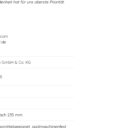
enheit hat für uns oberste Priorität.
.com
r.de
h GmbH & Co. KG
oß
flach 235 mm
nsmittelgeeignet, spülmaschinenfest