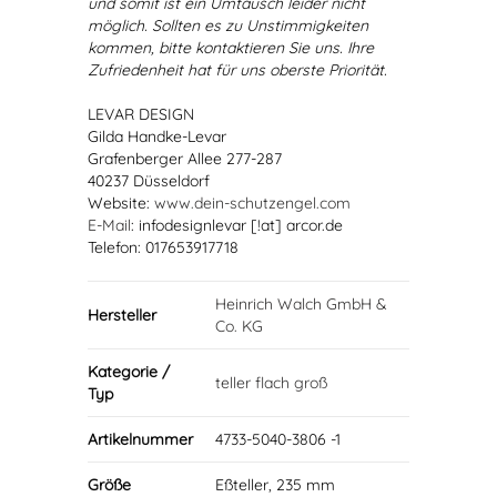
und somit ist ein Umtausch leider nicht
möglich. Sollten es zu Unstimmigkeiten
kommen, bitte kontaktieren Sie uns. Ihre
Zufriedenheit hat für uns oberste Priorität.
LEVAR DESIGN
Gilda Handke-Levar
Grafenberger Allee 277-287
40237 Düsseldorf
Website:
www.dein-schutzengel.com
E-Mail
: infodesignlevar [!at] arcor.de
Telefon: 017653917718
Heinrich Walch GmbH &
Hersteller
Co. KG
Kategorie /
teller flach groß
Typ
Artikelnummer
4733-5040-3806 -1
Größe
Eßteller, 235 mm