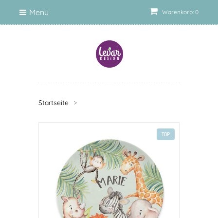
Menü
Warenkorb: 0
Startseite
>
TOP