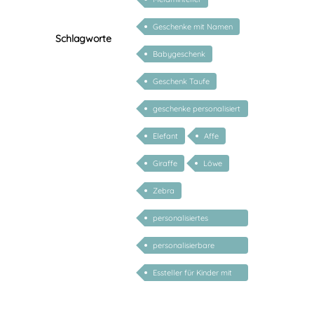
Geschenke mit Namen
Schlagworte
Babygeschenk
Geschenk Taufe
geschenke personalisiert
kinder
Elefant
Affe
Giraffe
Löwe
Zebra
personalisiertes
Geschenk Baby
personalisierbare
geschenke zur geburt
Essteller für Kinder mit
Name