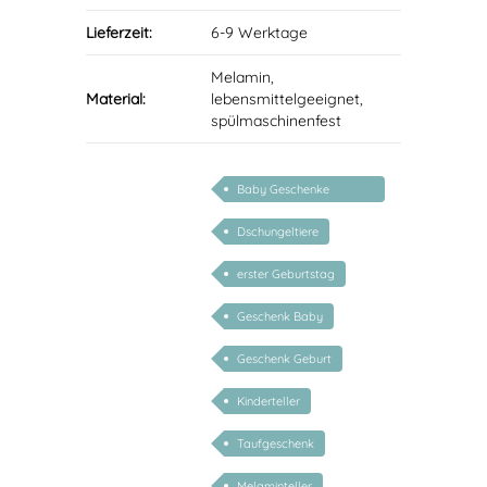
Lieferzeit:
6-9 Werktage
Melamin,
Material:
lebensmittelgeeignet,
spülmaschinenfest
Baby Geschenke
personalisierbar
Dschungeltiere
erster Geburtstag
Geschenk Baby
Geschenk Geburt
Kinderteller
Taufgeschenk
Melaminteller