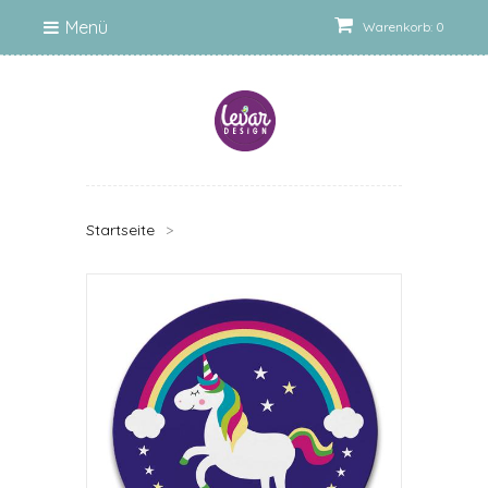
Menü
Warenkorb: 0
Startseite
>