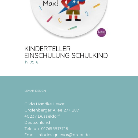
KINDERTELLER
EINSCHULUNG SCHULKIND
19,95 €
LEVAR DESIGN
Gilda Handke-Levar
Grafenberger Allee 277-287
40237 Düsseldorf
Deutschland
Telefon: 017653917718
Email:
infodesignlevar@arcor.de