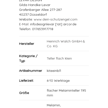
LEVAR DESIGN
Gilda Handke-Levar
Grafenberger Allee 277-287
40237 Düsseldorf
Website:
www.dein-schutzengel.com
E-Mail
: infodesignlevar [!at] arcor.de
Telefon: 017653917718
Heinrich Walch GmbH &
Hersteller
Co. KG
Kategorie /
Teller flach klein
Typ
Artikelnummer
kiteeinbl1
Lieferzeit:
6-10 Werktage
flacher Melaminteller 195
Größe
mm
Melamin,