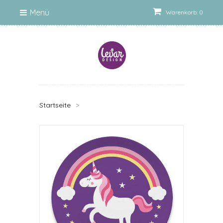
Menü
Warenkorb: 0
Startseite
>