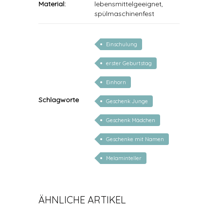
Material:
lebensmittelgeeignet,
spülmaschinenfest
Einschulung
erster Geburtstag
Einhorn
Schlagworte
Geschenk Junge
Geschenk Mädchen
Geschenke mit Namen
Melaminteller
ÄHNLICHE ARTIKEL