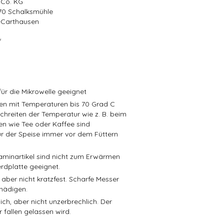
 Co. KG
570 Schalksmühle
r-Carthausen
/
ür die Mikrowelle geeignet
isen mit Temperaturen bis 70 Grad C
schreiten der Temperatur wie z. B. beim
en wie Tee oder Kaffee sind
r der Speise immer vor dem Füttern
aminartikel sind nicht zum Erwärmen
rdplatte geeignet.
 aber nicht kratzfest. Scharfe Messer
hädigen.
ch, aber nicht unzerbrechlich. Der
 fallen gelassen wird.