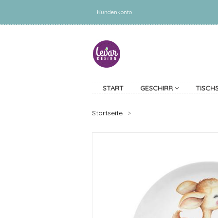
Kundenkonto
START
GESCHIRR
TISCH
Startseite
>