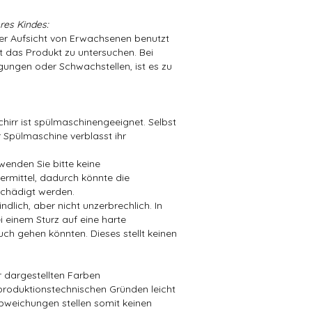
res Kindes:
der Aufsicht von Erwachsenen benutzt
t das Produkt zu untersuchen. Bei
ungen oder Schwachstellen, ist es zu
hirr ist spülmaschinengeeignet. Selbst
 Spülmaschine verblasst ihr
wenden Sie bitte keine
mittel, dadurch könnte die
chädigt werden.
dlich, aber nicht unzerbrechlich. In
i einem Sturz auf eine harte
ch gehen könnten. Dieses stellt keinen
er dargestellten Farben
produktionstechnischen Gründen leicht
bweichungen stellen somit keinen