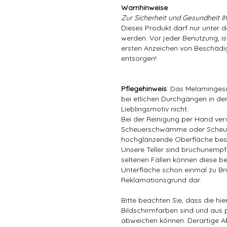
Warnhinweise
Zur Sicherheit und Gesundheit Ih
Dieses Produkt darf nur unter 
werden. Vor jeder Benutzung, is
ersten Anzeichen von Beschädig
entsorgen!
Pflegehinweis
: Das Melamingesc
bei etlichen Durchgängen in der
Lieblingsmotiv nicht.
Bei der Reinigung per Hand ver
Scheuerschwämme oder Scheuer
hochglänzende Oberfläche bes
Unsere Teller sind bruchunempfin
seltenen Fällen können diese be
Unterfläche schon einmal zu Bru
Reklamationsgrund dar.
Bitte beachten Sie, dass die hi
Bildschirmfarben sind und aus 
abweichen können. Derartige A