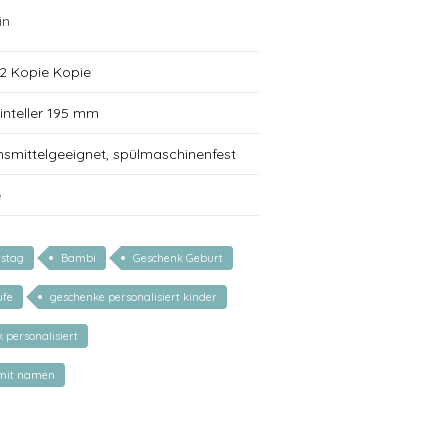
in
2 Kopie Kopie
inteller 195 mm
nsmittelgeeignet, spülmaschinenfest
e
tstag
Bambi
Geschenk Geburt
ufe
geschenke personalisiert kinder
 personalisiert
 mit namen