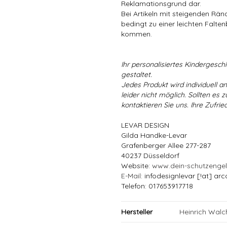
Reklamationsgrund dar.
Bei Artikeln mit steigenden Rä
bedingt zu einer leichten Falten
kommen.
Ihr personalisiertes Kindergeschir
gestaltet.
Jedes Produkt wird individuell a
leider nicht möglich. Sollten es
kontaktieren Sie uns. Ihre Zufried
LEVAR DESIGN
Gilda Handke-Levar
Grafenberger Allee 277-287
40237 Düsseldorf
Website:
www.dein-schutzenge
E-Mail
: infodesignlevar [!at] arc
Telefon: 017653917718
Hersteller
Heinrich Wal