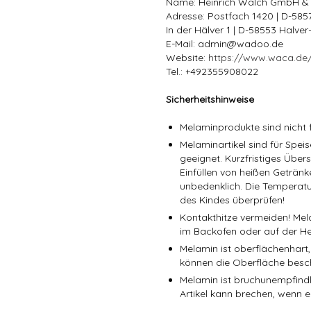
Name: Heinrich Walch GmbH &
Adresse: Postfach 1420 | D-58
In der Hälver 1 | D-58553 Halve
E-Mail: admin@wadoo.de
Website:
https://www.waca.de
Tel.: +492355908022
Sicherheitshinweise
Melaminprodukte sind nicht f
Melaminartikel sind für Spe
geeignet. Kurzfristiges Über
Einfüllen von heißen Getränk
unbedenklich. Die Temperatu
des Kindes überprüfen!
Kontakthitze vermeiden! Mel
im Backofen oder auf der He
Melamin ist oberflächenhart,
können die Oberfläche besc
Melamin ist bruchunempfindli
Artikel kann brechen, wenn er