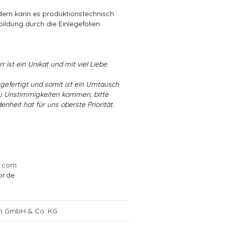
ndern kann es produktionstechnisch
bildung durch die Einlegefolien
r ist ein Unikat und mit viel Liebe
ngefertigt und somit ist ein Umtausch
 zu Unstimmigkeiten kommen, bitte
enheit hat für uns oberste Priorität.
l.com
or.de
ch GmbH & Co. KG