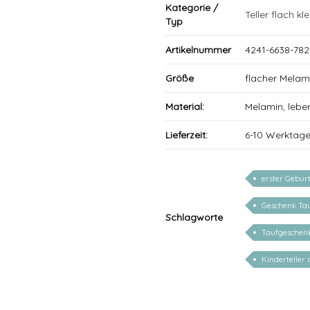
Kategorie /
Teller flach kle
Typ
Artikelnummer
4241-6638-782
Größe
flacher Melam
Material:
Melamin, lebe
Lieferzeit:
6-10 Werktag
erster Gebur
Geschenk Ta
Schlagworte
Taufgeschenk
Kinderteller