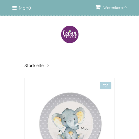
Menü
Warenkorb: 0
Startseite
>
TOP