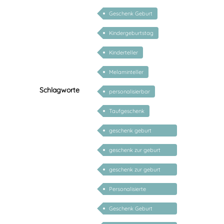
Geschenk Geburt
Kindergeburtstag
Kinderteller
Melaminteller
Schlagworte
personalisierbar
Taufgeschenk
geschenk geburt
personalisiert
geschenk zur geburt
mädchen
geschenk zur geburt
junge
Personalisierte
Geschenke zur Geburt
Geschenk Geburt
personalisiert Mädchen