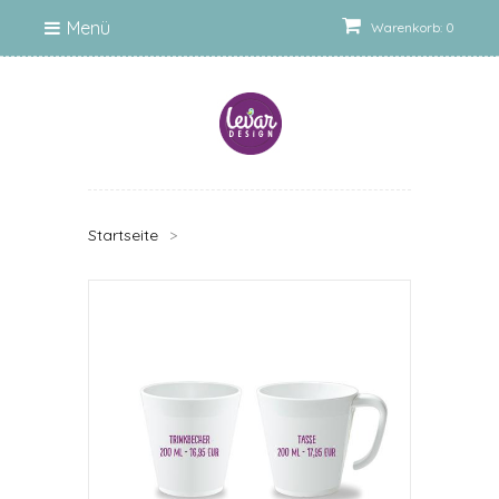
Menü
Warenkorb: 0
Startseite
>