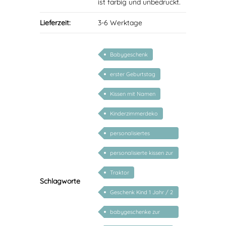
ist farbig und unbedruckt.
Lieferzeit:
3-6 Werktage
Babygeschenk
erster Geburtstag
Kissen mit Namen
Kinderzimmerdeko
personalisiertes
Geschenk Baby
personalisierte kissen zur
geburt
Traktor
Schlagworte
Geschenk Kind 1 Jahr / 2
Jahre / 3 Jahre
babygeschenke zur
geburt personalisiert