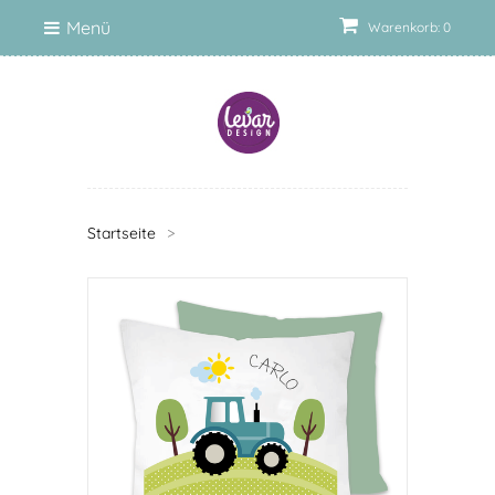
Menü
Warenkorb: 0
Startseite
>