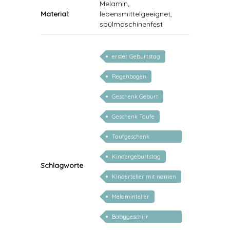
Melamin,
Material:
lebensmittelgeeignet,
spülmaschinenfest
erster Geburtstag
Regenbogen
Geschenk Geburt
Geschenk Taufe
Taufgeschenk
personalisiert
Kindergeburtstag
Schlagworte
Kinderteller mit namen
Melaminteller
Babygeschirr
personalisiert