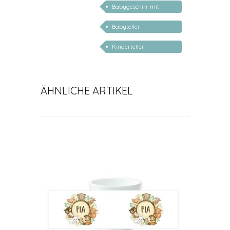
Babygeschirr mit
Name
Babyteller
personalisiert
Kinderteller
Regenbogen mit
Namen
ÄHNLICHE ARTIKEL