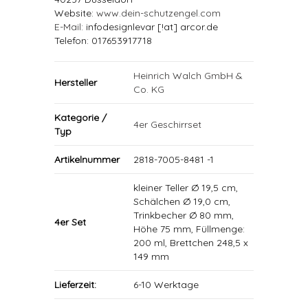
Website:
www.dein-schutzengel.com
E-Mail
: infodesignlevar [!at] arcor.de
Telefon: 017653917718
Heinrich Walch GmbH &
Hersteller
Co. KG
Kategorie /
4er Geschirrset
Typ
Artikelnummer
2818-7005-8481 -1
kleiner Teller Ø 19,5 cm,
Schälchen Ø 19,0 cm,
Trinkbecher Ø 80 mm,
4er Set
Höhe 75 mm, Füllmenge:
200 ml, Brettchen 248,5 x
149 mm
Lieferzeit:
6-10 Werktage