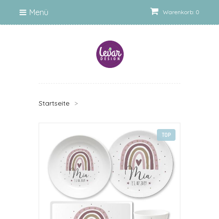
Menü
Warenkorb: 0
Startseite
>
TOP