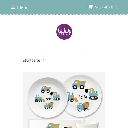
Menü
Warenkorb: 0
Startseite
>