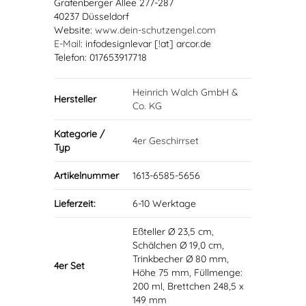
Grafenberger Allee 277-287
40237 Düsseldorf
Website:
www.dein-schutzengel.com
E-Mail
: infodesignlevar [!at] arcor.de
Telefon: 017653917718
Heinrich Walch GmbH &
Hersteller
Co. KG
Kategorie /
4er Geschirrset
Typ
Artikelnummer
1613-6585-5656
Lieferzeit:
6-10 Werktage
Eßteller Ø 23,5 cm,
Schälchen Ø 19,0 cm,
Trinkbecher Ø 80 mm,
4er Set
Höhe 75 mm, Füllmenge:
200 ml, Brettchen 248,5 x
149 mm