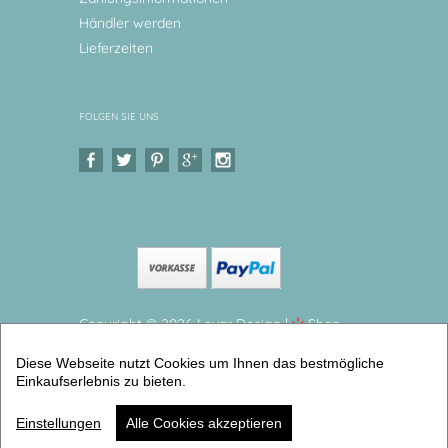
Händler werden
Lieferzeiten
FOLGEN SIE UNS
Copyright © 2026 Levar Design |
Shop
erstellt mit VersaCommerce.
Diese Webseite nutzt Cookies um Ihnen das bestmögliche
Kindergeschirrset 4 teilig aus Melamin, Traktor
Einkaufserlebnis zu bieten.
Melamingeschirr BPA frei, hergestellt in Deutschland
(4er Geschirrset) | Artikelnummer: 1613-6585-5656
Einstellungen
Alle Cookies akzeptieren