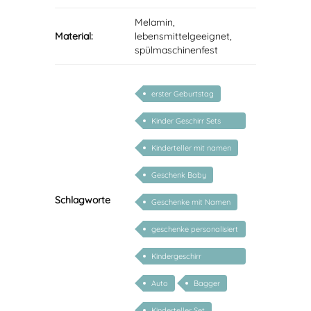
Melamin,
Material:
lebensmittelgeeignet,
spülmaschinenfest
erster Geburtstag
Kinder Geschirr Sets
Melamin
Kinderteller mit namen
Geschenk Baby
Schlagworte
Geschenke mit Namen
geschenke personalisiert
kinder
Kindergeschirr
personalisiert
Auto
Bagger
Kinderteller Set