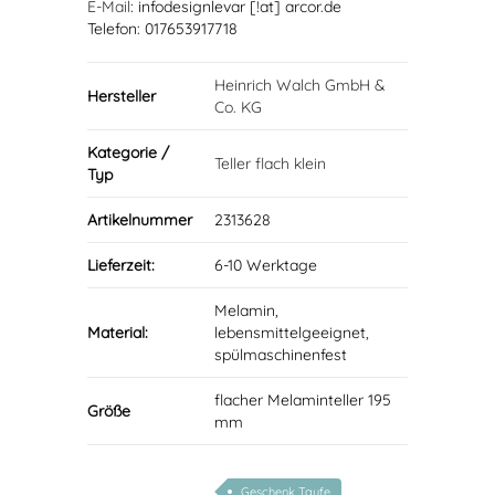
E-Mail
: infodesignlevar [!at] arcor.de
Telefon: 017653917718
Heinrich Walch GmbH &
Hersteller
Co. KG
Kategorie /
Teller flach klein
Typ
Artikelnummer
2313628
Lieferzeit:
6-10 Werktage
Melamin,
Material:
lebensmittelgeeignet,
spülmaschinenfest
flacher Melaminteller 195
Größe
mm
Geschenk Taufe