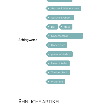
Geschenk Weihnachten
Geschenk Geburt
Bär
Hase
Kindergeschirr
Schlagworte
personalisiert
Kinderteller
personalisierbar
Melaminteller
Taufgeschenk
Waldtiere
ÄHNLICHE ARTIKEL