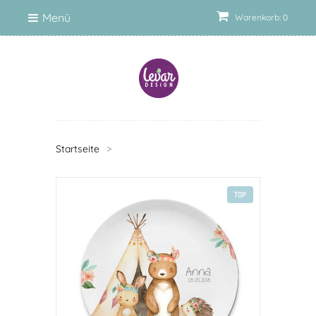
Menü
Warenkorb: 0
Startseite
>
TOP