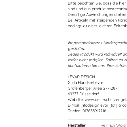
Bitte beachten Sie, dass die hie
sind und aus produktionstechni
Derartige Abweichungen stellen
Bei Artikeln mit steigenden Rän
bedingt zu einer leichten Falten
Ihr personalisiertes Kindergeschir
gestaltet.
Jedes Produkt wird individuell a
leider nicht möglich. Sollten es
kontaktieren Sie uns. Ihre Zufried
LEVAR DESIGN
Gilda Handke-Levar
Grafenberger Allee 277-287
40237 Düsseldorf
Website:
www.dein-schutzengel
E-Mail
: infodesignlevar [!at] arco
Telefon: 017653917718
Hersteller
Heinrich Walc