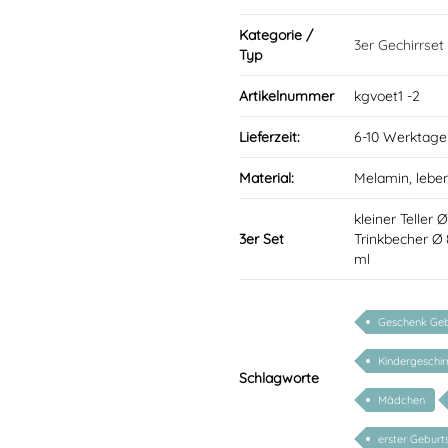
Kategorie /
3er Gechirrset
Typ
Artikelnummer
kgvoet1 -2
Lieferzeit:
6-10 Werktage
Material:
Melamin, lebe
kleiner Teller 
3er Set
Trinkbecher Ø
ml
Geschenk Geb
Kindergeschir
Schlagworte
Mädchen
erster Geburt