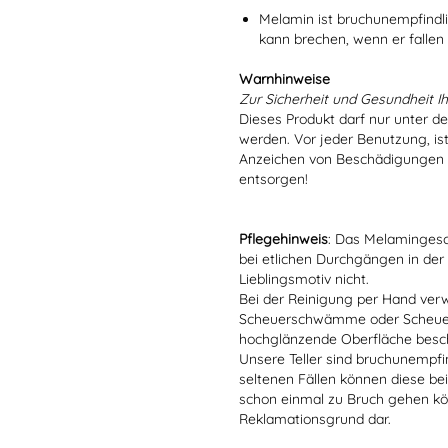
Melamin ist bruchunempfindlic
kann brechen, wenn er fallen
Warnhinweise
Zur Sicherheit und Gesundheit Ih
Dieses Produkt darf nur unter d
werden. Vor jeder Benutzung, is
Anzeichen von Beschädigungen o
entsorgen!
Pflegehinweis
: Das Melamingesch
bei etlichen Durchgängen in der
Lieblingsmotiv nicht.
Bei der Reinigung per Hand verw
Scheuerschwämme oder Scheuerm
hochglänzende Oberfläche besc
Unsere Teller sind bruchunempfind
seltenen Fällen können diese bei
schon einmal zu Bruch gehen kön
Reklamationsgrund dar.