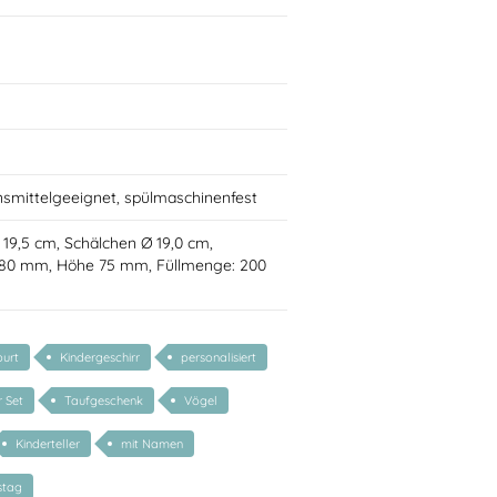
nsmittelgeeignet, spülmaschinenfest
Ø 19,5 cm, Schälchen Ø 19,0 cm,
 80 mm, Höhe 75 mm, Füllmenge: 200
urt
Kindergeschirr
personalisiert
r Set
Taufgeschenk
Vögel
Kinderteller
mit Namen
stag