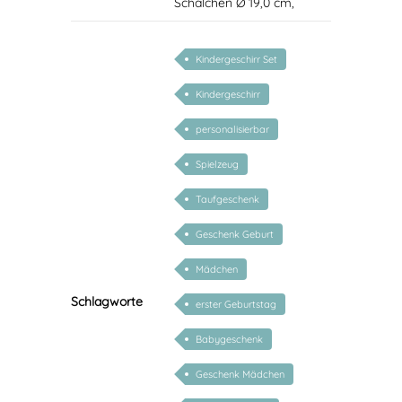
Schälchen Ø 19,0 cm,
Kindergeschirr Set
Kindergeschirr
personalisierbar
Spielzeug
Taufgeschenk
Geschenk Geburt
Mädchen
Schlagworte
erster Geburtstag
Babygeschenk
Geschenk Mädchen