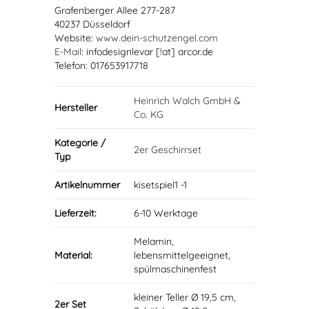
Grafenberger Allee 277-287
40237 Düsseldorf
Website:
www.dein-schutzengel.com
E-Mail
: infodesignlevar [!at] arcor.de
Telefon: 017653917718
Heinrich Walch GmbH &
Hersteller
Co. KG
Kategorie /
2er Geschirrset
Typ
Artikelnummer
kisetspiel1 -1
Lieferzeit:
6-10 Werktage
Melamin,
Material:
lebensmittelgeeignet,
spülmaschinenfest
kleiner Teller Ø 19,5 cm,
2er Set