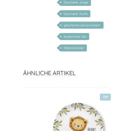
Geschenk Junge
Geschenk Taufe
geschenke personalisiert
kinder
Kinderteller Set
Melaminteller
ÄHNLICHE ARTIKEL
TOP