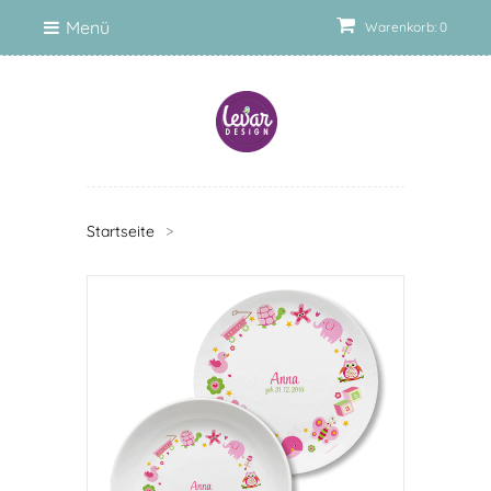
Menü
Warenkorb: 0
Startseite
>