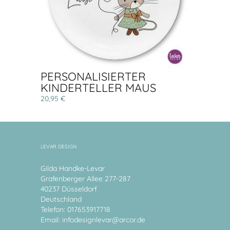
PERSONALISIERTER
KINDERTELLER MAUS
20,95 €
LEVAR DESIGN
Gilda Handke-Levar
Grafenberger Allee 277-287
40237 Düsseldorf
Deutschland
Telefon: 017653917718
Email:
infodesignlevar@arcor.de