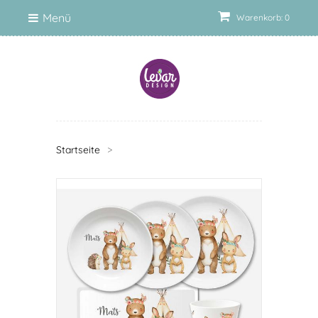
Menü
Warenkorb: 0
Startseite
>