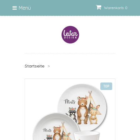
Menü
Warenkorb: 0
Startseite
>
TOP