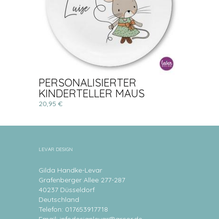
PERSONALISIERTER
KINDERTELLER MAUS
20,95 €
LEVAR DESIGN
Gilda Handke-Levar
Grafenberger Allee 277-287
40237 Düsseldorf
Deutschland
Telefon: 017653917718