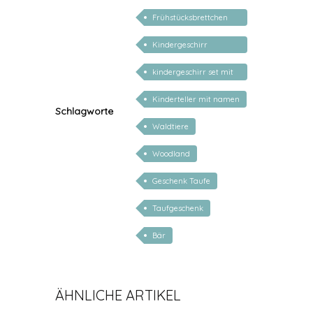
Frühstücksbrettchen
personalisiert
Kindergeschirr
personalisiert
kindergeschirr set mit
gravur
Kinderteller mit namen
Schlagworte
Waldtiere
Woodland
Geschenk Taufe
Taufgeschenk
Bär
ÄHNLICHE ARTIKEL