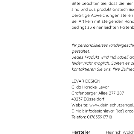
Bitte beachten Sie, dass die hie
sind und aus produktionstechni
Derartige Abweichungen stellen
Bei Artikeln mit steigenden Rän
bedingt zu einer leichten Falten
Ihr personalisiertes Kindergeschir
gestaltet.
Jedes Produkt wird individuell a
leider nicht möglich. Sollten es
kontaktieren Sie uns. Ihre Zufried
LEVAR DESIGN
Gilda Handke-Levar
Grafenberger Allee 277-287
40237 Düsseldorf
Website:
www.dein-schutzengel
E-Mail
: infodesignlevar [!at] arco
Telefon: 017653917718
Hersteller
Heinrich Walc