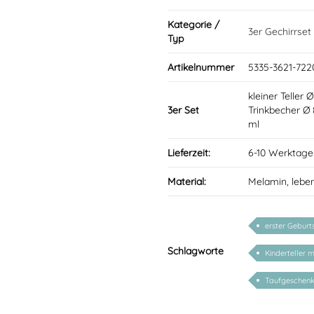
Kategorie /
3er Gechirrset
Typ
Artikelnummer
5335-3621-722
kleiner Teller 
3er Set
Trinkbecher Ø
ml
Lieferzeit:
6-10 Werktage
Material:
Melamin, lebe
erster Geburt
Schlagworte
Kinderteller 
Taufgeschen