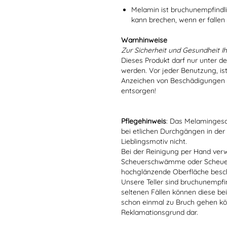
Melamin ist bruchunempfindlic
kann brechen, wenn er fallen
Warnhinweise
Zur Sicherheit und Gesundheit Ih
Dieses Produkt darf nur unter d
werden. Vor jeder Benutzung, is
Anzeichen von Beschädigungen o
entsorgen!
Pflegehinweis
: Das Melamingesch
bei etlichen Durchgängen in der
Lieblingsmotiv nicht.
Bei der Reinigung per Hand verw
Scheuerschwämme oder Scheuerm
hochglänzende Oberfläche besc
Unsere Teller sind bruchunempfind
seltenen Fällen können diese bei
schon einmal zu Bruch gehen kön
Reklamationsgrund dar.