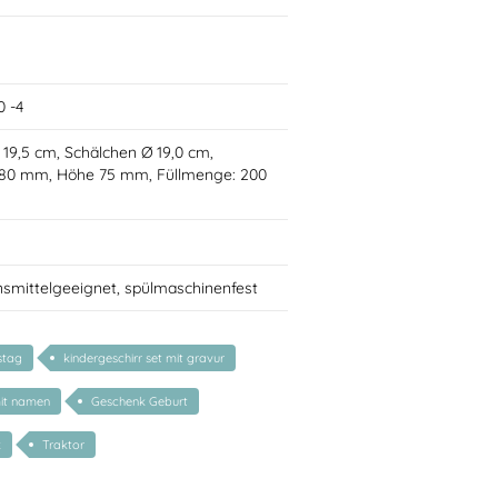
0 -4
Ø 19,5 cm, Schälchen Ø 19,0 cm,
 80 mm, Höhe 75 mm, Füllmenge: 200
nsmittelgeeignet, spülmaschinenfest
stag
kindergeschirr set mit gravur
mit namen
Geschenk Geburt
k
Traktor