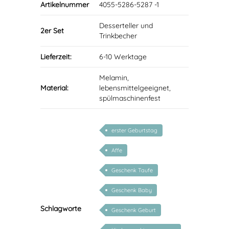
Artikelnummer
4055-5286-5287 -1
Desserteller und
2er Set
Trinkbecher
Lieferzeit:
6-10 Werktage
Melamin,
Material:
lebensmittelgeeignet,
spülmaschinenfest
erster Geburtstag
Affe
Geschenk Taufe
Geschenk Baby
Schlagworte
Geschenk Geburt