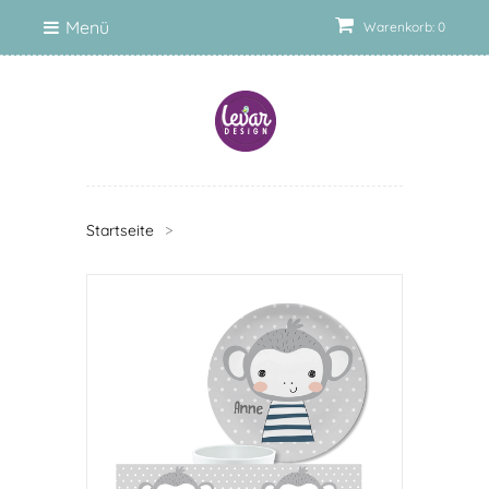
Menü
Warenkorb: 0
Startseite
>