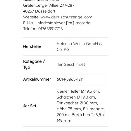
Grafenberger Allee 277-287
40237 Düsseldorf
Website:
www.dein-schutzengel.com
E-Mail
: infodesignlevar [!at] arcor.de
Telefon: 017653917718
Heinrich Walch GmbH &
Hersteller
Co. KG
Kategorie /
4er Geschirrset
Typ
Artikelnummer
6014-5865-1211
kleiner Teller Ø 19,5 cm,
Schälchen Ø 19,0 cm,
Trinkbecher Ø 80 mm,
4er Set
Höhe 75 mm, Füllmenge:
200 ml, Brettchen 248,5 x
149 mm