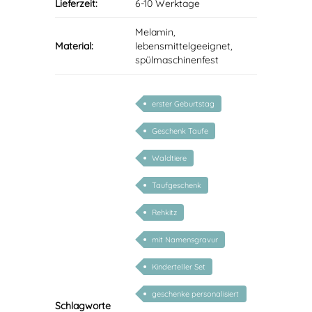
Lieferzeit:
6-10 Werktage
Melamin,
Material:
lebensmittelgeeignet,
spülmaschinenfest
erster Geburtstag
Geschenk Taufe
Waldtiere
Taufgeschenk
Rehkitz
mit Namensgravur
Kinderteller Set
geschenke personalisiert
Schlagworte
kinder