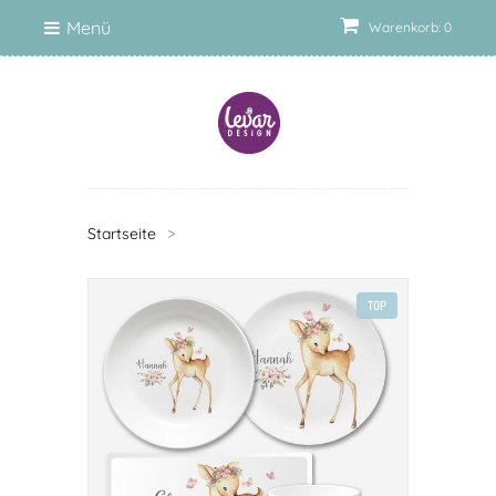
Menü
Warenkorb: 0
Startseite
>
TOP