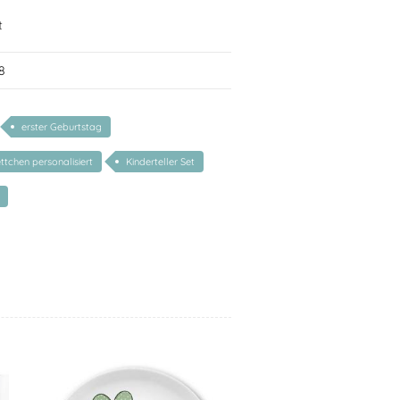
t
8
erster Geburtstag
ttchen personalisiert
Kinderteller Set