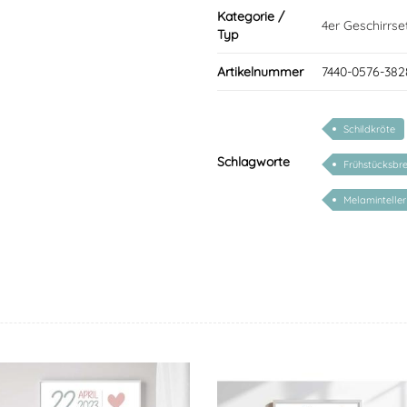
Kategorie /
4er Geschirrse
Typ
Artikelnummer
7440-0576-382
Schildkröte
Schlagworte
Frühstücksbre
Melaminteller