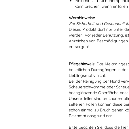
Melamin ist bruchunempfindlic
kann brechen, wenn er fallen
Warnhinweise
Zur Sicherheit und Gesundheit Ih
Dieses Produkt darf nur unter d
werden. Vor jeder Benutzung, is
Anzeichen von Beschädigungen o
entsorgen!
Pflegehinweis
: Das Melamingesch
bei etlichen Durchgängen in der
Lieblingsmotiv nicht.
Bei der Reinigung per Hand verw
Scheuerschwämme oder Scheuerm
hochglänzende Oberfläche besc
Unsere Teller sind bruchunempfind
seltenen Fällen können diese bei
schon einmal zu Bruch gehen kön
Reklamationsgrund dar.
Bitte beachten Sie, dass die hie