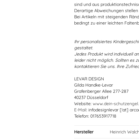
sind und aus produktionstechni
Derartige Abweichungen stellen
Bei Artikeln mit steigenden Rän
bedingt zu einer leichten Falten
Ihr personalisiertes Kindergeschir
gestaltet.
Jedes Produkt wird individuell a
leider nicht möglich. Sollten es
kontaktieren Sie uns. Ihre Zufried
LEVAR DESIGN
Gilda Handke-Levar
Grafenberger Allee 277-287
40237 Düsseldorf
Website:
www.dein-schutzengel
E-Mail
: infodesignlevar [!at] arco
Telefon: 017653917718
Hersteller
Heinrich Walc