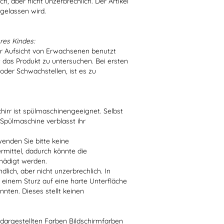
h, aber nicht unzerbrechlich. Der Artikel
 gelassen wird.
res Kindes:
er Aufsicht von Erwachsenen benutzt
t das Produkt zu untersuchen. Bei ersten
der Schwachstellen, ist es zu
irr ist spülmaschinengeeignet. Selbst
 Spülmaschine verblasst ihr
enden Sie bitte keine
ittel, dadurch könnte die
hädigt werden.
lich, aber nicht unzerbrechlich. In
 einem Sturz auf eine harte Unterfläche
nten. Dieses stellt keinen
r dargestellten Farben Bildschirmfarben