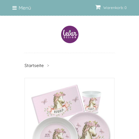
Menü
Warenkorb: 0
Startseite
>