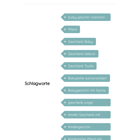
baby geschirr melamin
set
Pferd
Geschenk Baby
Geschenk Geburt
Geschenk Taufe
Babyteller personalisiert
Schlagworte
Babygeschirr mit Name
geschenk junge
mädchen
Kinder Geschenk mit
Namen
Kindergeschirr
personalisiert mit
Kinderteller Pferd mit