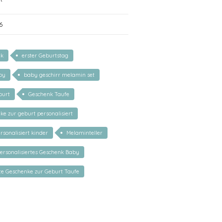
6
nk
erster Geburtstag
by
baby geschirr melamin set
burt
Geschenk Taufe
e zur geburt personalisiert
rsonalisiert kinder
Melaminteller
ersonalisiertes Geschenk Baby
rte Geschenke zur Geburt Taufe