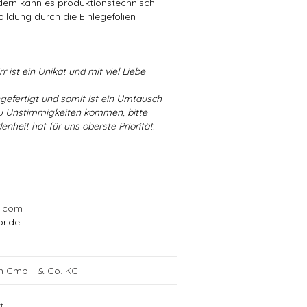
ndern kann es produktionstechnisch
bildung durch die Einlegefolien
r ist ein Unikat und mit viel Liebe
ngefertigt und somit ist ein Umtausch
 zu Unstimmigkeiten kommen, bitte
enheit hat für uns oberste Priorität.
l.com
or.de
ch GmbH & Co. KG
t