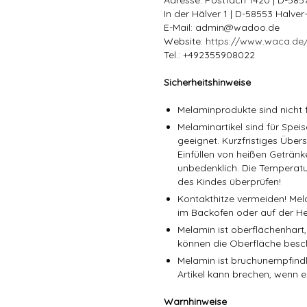
Adresse: Postfach 1420 | D-58
In der Hälver 1 | D-58553 Halve
E-Mail: admin@wadoo.de
Website:
https://www.waca.de
Tel.: +492355908022
Sicherheitshinweise
Melaminprodukte sind nicht f
Melaminartikel sind für Spe
geeignet. Kurzfristiges Über
Einfüllen von heißen Getränk
unbedenklich. Die Temperatu
des Kindes überprüfen!
Kontakthitze vermeiden! Mel
im Backofen oder auf der He
Melamin ist oberflächenhart,
können die Oberfläche besc
Melamin ist bruchunempfindli
Artikel kann brechen, wenn er
Warnhinweise