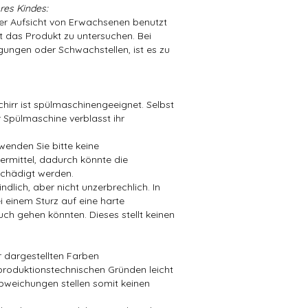
res Kindes:
der Aufsicht von Erwachsenen benutzt
t das Produkt zu untersuchen. Bei
ungen oder Schwachstellen, ist es zu
hirr ist spülmaschinengeeignet. Selbst
 Spülmaschine verblasst ihr
wenden Sie bitte keine
mittel, dadurch könnte die
chädigt werden.
dlich, aber nicht unzerbrechlich. In
i einem Sturz auf eine harte
ch gehen könnten. Dieses stellt keinen
er dargestellten Farben
produktionstechnischen Gründen leicht
bweichungen stellen somit keinen