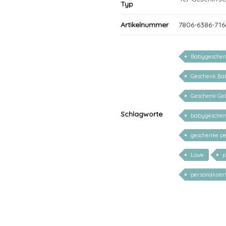
Typ
Artikelnummer
7806-6386-716
Babygesche
Geschenk Ba
Geschenk Ge
Schlagworte
babygeschenk
geschenke pe
Löwe
p
personalisie