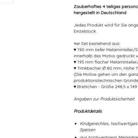
Zauberhaftes 4 teiliges persona
hergestellt in Deutschland
Jedes Produkt wird für Sie angef
Einzelstück.
4er Set bestehend aus:
♥ 190 mm tiefer Melaminteller/
innerhalb des Motivs gedruckt 
♥ 195 mm flacher Melaminteller/
♥ Trinkbecher Ø 80 mm, Höhe 7
(Die Motive gehen um den gan
produktionstechnischen Gründe
♥ Brettchen - Größe 248,5 x 14
Angaben zur Produktsicherheit
Produktdetails
Kindgerechtes, hochwertiges 
Speisen
aus hochwertigem Melamharz