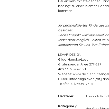
Bei Artikeln mit steigenden Rä
bedingt zu einer leichten Falten
kommen.
Ihr personalisiertes Kindergeschir
gestaltet.
Jedes Produkt wird individuell a
leider nicht möglich. Sollten es
kontaktieren Sie uns. Ihre Zufried
LEVAR DESIGN
Gilda Handke-Levar
Grafenberger Allee 277-287
40237 Düsseldorf
Website:
www.dein-schutzenge
E-Mail
: infodesignlevar [!at] arc
Telefon: 017653917718
Hersteller
Heinrich Wal
Kategorie /
4er Geschirrse