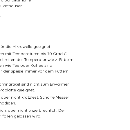
570 Schalksmühle
r-Carthausen
/
ür die Mikrowelle geeignet
isen mit Temperaturen bis 70 Grad C
schreiten der Temperatur wie z. B. beim
en wie Tee oder Kaffee sind
r der Speise immer vor dem Füttern
aminartikel sind nicht zum Erwärmen
rdplatte geeignet.
 aber nicht kratzfest. Scharfe Messer
hädigen.
ch, aber nicht unzerbrechlich. Der
 fallen gelassen wird.