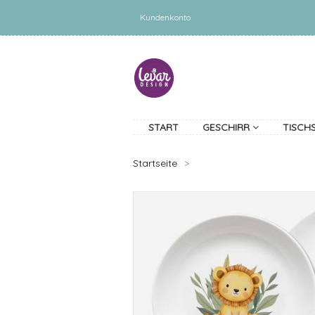
Kundenkonto
START
GESCHIRR
TISCH
Startseite
>