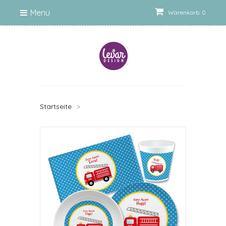
Menü
Warenkorb: 0
Startseite
>