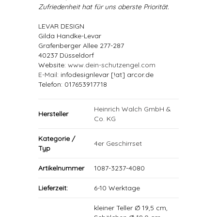
Zufriedenheit hat für uns oberste Priorität.
LEVAR DESIGN
Gilda Handke-Levar
Grafenberger Allee 277-287
40237 Düsseldorf
Website:
www.dein-schutzengel.com
E-Mail
: infodesignlevar [!at] arcor.de
Telefon: 017653917718
Heinrich Walch GmbH &
Hersteller
Co. KG
Kategorie /
4er Geschirrset
Typ
Artikelnummer
1087-3237-4080
Lieferzeit:
6-10 Werktage
kleiner Teller Ø 19,5 cm,