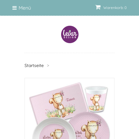
Menü
Warenkorb: 0
Startseite
>