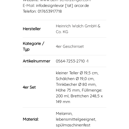
E-Mail
: infodesignlevar [!at] arcor.de
Telefon: 017653917718
Heinrich Walch GmbH &
Hersteller
Co. KG
Kategorie /
4er Geschirrset
Typ
Artikelnummer
0564-7253-2710 -1
kleiner Teller Ø 19,5 cm,
Schälchen Ø 19,0 cm,
Trinkbecher Ø 80 mm,
4er Set
Höhe 75 mm, Füllmenge:
200 ml, Brettchen 248,5 x
149 mm
Melamin,
Material:
lebensmittelgeeignet,
spülmaschinenfest