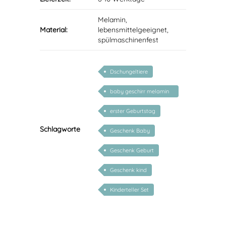
Melamin,
Material:
lebensmittelgeeignet,
spülmaschinenfest
Dschungeltiere
baby geschirr melamin
set
erster Geburtstag
Schlagworte
Geschenk Baby
Geschenk Geburt
Geschenk kind
Kinderteller Set