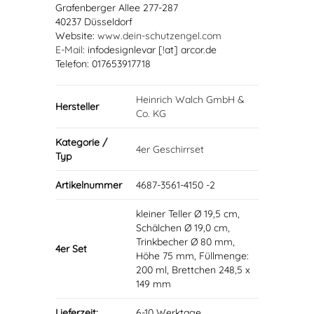
Grafenberger Allee 277-287
40237 Düsseldorf
Website:
www.dein-schutzengel.com
E-Mail
: infodesignlevar [!at] arcor.de
Telefon: 017653917718
Heinrich Walch GmbH &
Hersteller
Co. KG
Kategorie /
4er Geschirrset
Typ
Artikelnummer
4687-3561-4150 -2
kleiner Teller Ø 19,5 cm,
Schälchen Ø 19,0 cm,
Trinkbecher Ø 80 mm,
4er Set
Höhe 75 mm, Füllmenge:
200 ml, Brettchen 248,5 x
149 mm
Lieferzeit:
6-10 Werktage