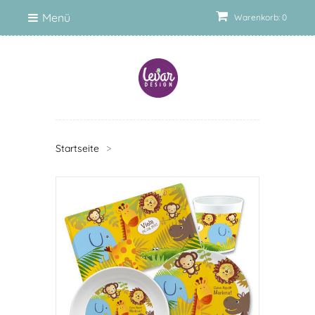
Menü
Warenkorb: 0
Startseite
>