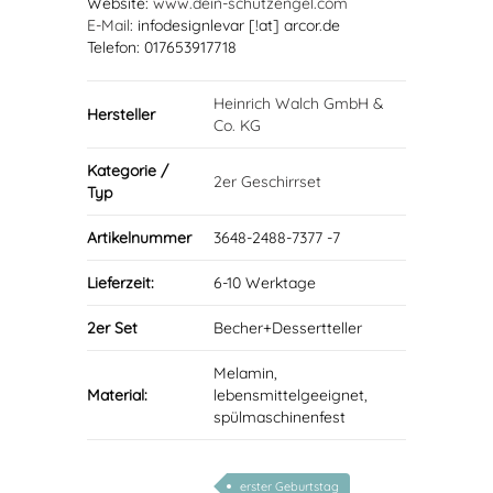
Website:
www.dein-schutzengel.com
E-Mail
: infodesignlevar [!at] arcor.de
Telefon: 017653917718
Heinrich Walch GmbH &
Hersteller
Co. KG
Kategorie /
2er Geschirrset
Typ
Artikelnummer
3648-2488-7377 -7
Lieferzeit:
6-10 Werktage
2er Set
Becher+Dessertteller
Melamin,
Material:
lebensmittelgeeignet,
spülmaschinenfest
erster Geburtstag