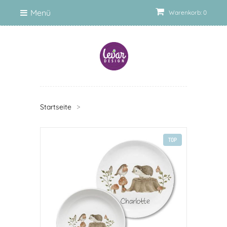
Menü
Warenkorb: 0
Startseite
>
TOP