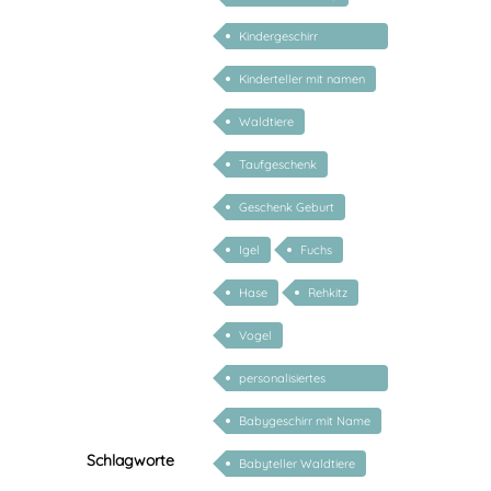
Kindergeschirr
personalisiert
Kinderteller mit namen
Waldtiere
Taufgeschenk
Geschenk Geburt
Igel
Fuchs
Hase
Rehkitz
Vogel
personalisiertes
Geschenk Kind 2 Jahre
Babygeschirr mit Name
Schlagworte
Babyteller Waldtiere