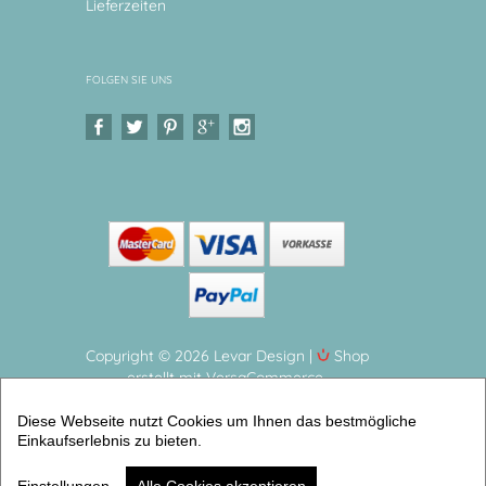
Lieferzeiten
FOLGEN SIE UNS
Copyright © 2026 Levar Design |
Shop
erstellt mit VersaCommerce.
Kindergeschirr Set Melamin, Waldtiere Kinderteller
Diese Webseite nutzt Cookies um Ihnen das bestmögliche
mit Namen personalisiert, BPA frei, hergestellt in
Einkaufserlebnis zu bieten.
Deutschland (2er Geschirrset) | Artikelnummer: 3648-
2488-7377 -7