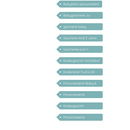
Babyteller personalisiert
Babygeschenk zur
Geburt
geschenk baby
personalisiert
Geschenk Kind 3 Jahre
personalisiert
Geschenke zum 1.
Geburtstag
Kindergeschirr Waldtiere
mit Namen
Kinderteller Fuchs mit
Namen
Personalisierte Baby &
Kind Geschenke
Personalisierte
Taufgeschenke
Kindergeschirr
Mädchen
personalisiert mit
Personalisierte
Namen
Geschenke für Kinder 1