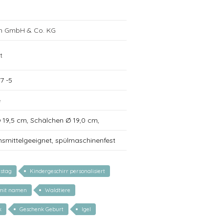
ch GmbH & Co. KG
t
7 -5
e
 Ø 19,5 cm, Schälchen Ø 19,0 cm,
nsmittelgeeignet, spülmaschinenfest
tstag
Kindergeschirr personalisiert
 mit namen
Waldtiere
k
Geschenk Geburt
Igel