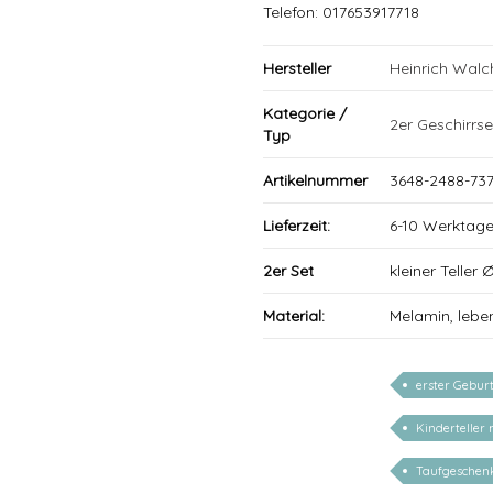
Telefon: 017653917718
Hersteller
Heinrich Wal
Kategorie /
2er Geschirrse
Typ
Artikelnummer
3648-2488-737
Lieferzeit:
6-10 Werktag
2er Set
kleiner Teller
Material:
Melamin, lebe
erster Gebur
Kinderteller
Taufgeschen