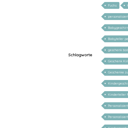
Fuchs
personalisie
Babygeschir
Babyteller pe
geschenk bab
Schlagworte
Geschenk Kin
Geschenke zu
Kindergeschi
Kinderteller
Personalisie
Personalisie