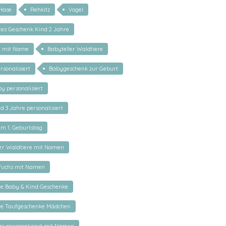
Hase
Rehkitz
Vogel
rtes Geschenk Kind 2 Jahre
r mit Name
Babyteller Waldtiere
rsonalisiert
Babygeschenk zur Geburt
y personalisiert
d 3 Jahre personalisiert
m 1. Geburtstag
rr Waldtiere mit Namen
 Fuchs mit Namen
rte Baby & Kind Geschenke
rte Taufgeschenke Mädchen