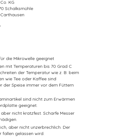
 Co. KG
570 Schalksmühle
r-Carthausen
/
ür die Mikrowelle geeignet
isen mit Temperaturen bis 70 Grad C
schreiten der Temperatur wie z. B. beim
en wie Tee oder Kaffee sind
r der Speise immer vor dem Füttern
aminartikel sind nicht zum Erwärmen
rdplatte geeignet.
 aber nicht kratzfest. Scharfe Messer
hädigen.
ch, aber nicht unzerbrechlich. Der
 fallen gelassen wird.