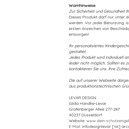
Warnhinweise
Zur Sicherheit und Gesundheit Ih
Dieses Produkt darf nur unter 
werden. Vor jeder Benutzung, is
ersten Anzeichen von Beschädig
entsorgen!
Ihr personalisiertes Kindergeschir
gestaltet.
Jedes Produkt wird individuell a
leider nicht möglich. Sollten es
kontaktieren Sie uns. Ihre Zufried
Die auf unserer Webseite darge
aus produktionstechnischen Gr
LEVAR DESIGN
Gilda Handke-Levar
Grafenberger Allee 277-287
40237 Düsseldorf
Website:
www.dein-schutzenge
E-Mail
: infodesignlevar [!at] arc