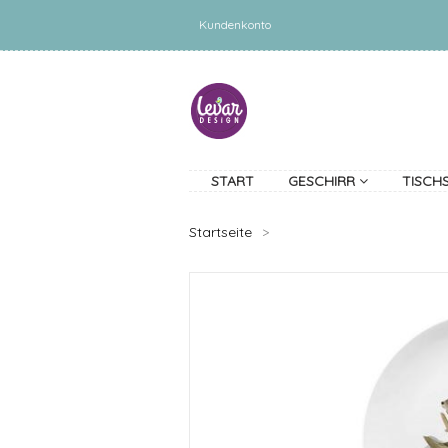
Kundenkonto
START
GESCHIRR
TISCH
Startseite
>