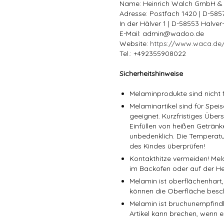
Name: Heinrich Walch GmbH &
Adresse: Postfach 1420 | D-58
In der Hälver 1 | D-58553 Halve
E-Mail: admin@wadoo.de
Website:
https://www.waca.de
Tel.: +492355908022
Sicherheitshinweise
Melaminprodukte sind nicht f
Melaminartikel sind für Spe
geeignet. Kurzfristiges Über
Einfüllen von heißen Getränk
unbedenklich. Die Temperatu
des Kindes überprüfen!
Kontakthitze vermeiden! Mel
im Backofen oder auf der He
Melamin ist oberflächenhart,
können die Oberfläche besc
Melamin ist bruchunempfindli
Artikel kann brechen, wenn er