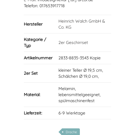
Telefon: 017653917718
Heinrich Walch GmbH &
Hersteller
Co. KG
Kategorie /
2er Geschirrset
Typ
Artikelnummer
2833-8835-3543 Kopie
kleiner Teller Ø 19,5 cm,
2er Set
Schälchen Ø 19,0 cm,
Melamin,
Material:
lebensmittelgeeignet,
spülmaschinenfest
Lieferzeit:
6-9 Werktage
Drache