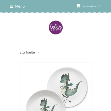
Menü
Warenkorb: 0
Startseite
>