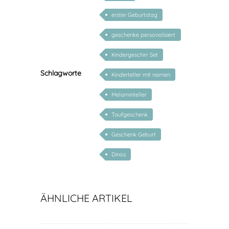
erster Geburtstag
geschenke personalisiert
kinder
Kindergeschirr Set
Schlagworte
Kinderteller mit namen
Melaminteller
Taufgeschenk
Geschenk Geburt
Dinos
ÄHNLICHE ARTIKEL