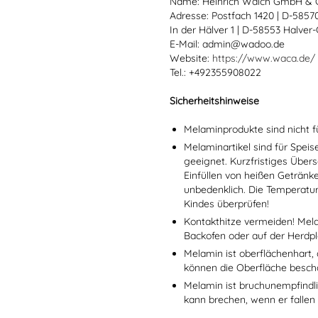
Name: Heinrich Walch GmbH & 
Adresse: Postfach 1420 | D-585
In der Hälver 1 | D-58553 Halver
E-Mail: admin@wadoo.de
Website:
https://www.waca.de/
Tel.: +492355908022
Sicherheitshinweise
Melaminprodukte sind nicht f
Melaminartikel sind für Spei
geeignet. Kurzfristiges Übers
Einfüllen von heißen Getränk
unbedenklich. Die Temperatu
Kindes überprüfen!
Kontakthitze vermeiden! Mel
Backofen oder auf der Herdpl
Melamin ist oberflächenhart, 
können die Oberfläche besch
Melamin ist bruchunempfindlic
kann brechen, wenn er fallen