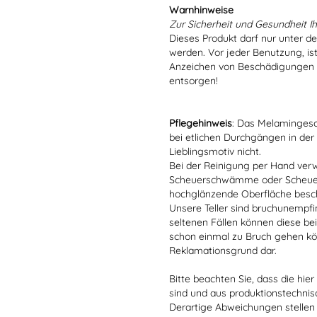
Warnhinweise
Zur Sicherheit und Gesundheit Ih
Dieses Produkt darf nur unter d
werden. Vor jeder Benutzung, is
Anzeichen von Beschädigungen o
entsorgen!
Pflegehinweis
: Das Melamingesch
bei etlichen Durchgängen in der
Lieblingsmotiv nicht.
Bei der Reinigung per Hand verw
Scheuerschwämme oder Scheuerm
hochglänzende Oberfläche besc
Unsere Teller sind bruchunempfind
seltenen Fällen können diese bei
schon einmal zu Bruch gehen kön
Reklamationsgrund dar.
Bitte beachten Sie, dass die hie
sind und aus produktionstechni
Derartige Abweichungen stellen