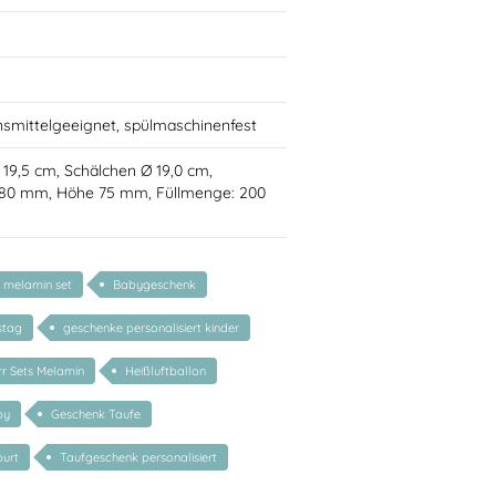
nsmittelgeeignet, spülmaschinenfest
Ø 19,5 cm, Schälchen Ø 19,0 cm,
 80 mm, Höhe 75 mm, Füllmenge: 200
r melamin set
Babygeschenk
stag
geschenke personalisiert kinder
rr Sets Melamin
Heißluftballon
by
Geschenk Taufe
urt
Taufgeschenk personalisiert