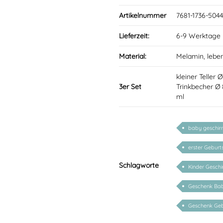
Artikelnummer
7681-1736-5044
Lieferzeit:
6-9 Werktage
Material:
Melamin, lebe
kleiner Teller 
3er Set
Trinkbecher Ø
ml
baby geschir
erster Geburt
Schlagworte
Kinder Geschi
Geschenk Ba
Geschenk Geb