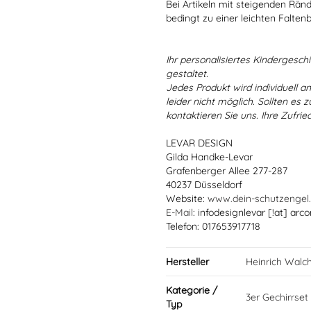
Bei Artikeln mit steigenden Rän
bedingt zu einer leichten Falten
Ihr personalisiertes Kindergeschir
gestaltet.
Jedes Produkt wird individuell a
leider nicht möglich. Sollten es
kontaktieren Sie uns. Ihre Zufried
LEVAR DESIGN
Gilda Handke-Levar
Grafenberger Allee 277-287
40237 Düsseldorf
Website:
www.dein-schutzengel
E-Mail
: infodesignlevar [!at] arco
Telefon: 017653917718
Hersteller
Heinrich Walc
Kategorie /
3er Gechirrset
Typ