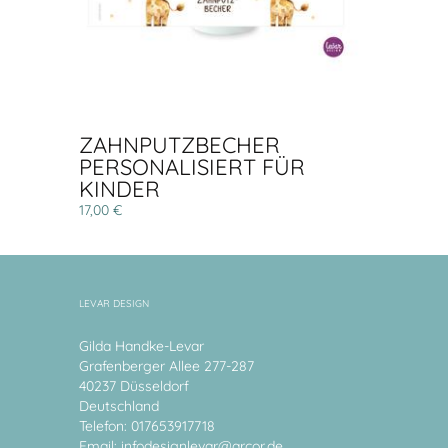
ZAHNPUTZBECHER
PERSONALISIERT FÜR
KINDER
17,00 €
LEVAR DESIGN
Gilda Handke-Levar
Grafenberger Allee 277-287
40237 Düsseldorf
Deutschland
Telefon: 017653917718
Email:
infodesignlevar@arcor.de