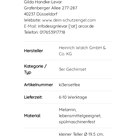
Gilda Handke-Levar
Grafenberger Allee 277-287
40237 Düsseldorf
Website:
www.dein-schutzengel.com
E-Mail
: infodesignlevar [!at] arcor.de
Telefon: 017653917718
Heinrich Walch GmbH &
Hersteller
Co. KG
Kategorie /
3er Gechirrset
Typ
Artikelnummer
ki3ersetfee
Lieferzeit:
6-10 Werktage
Melamin,
Material:
lebensmittelgeeignet,
spülmaschinenfest
kleiner Teller Ø 19,5 cm,