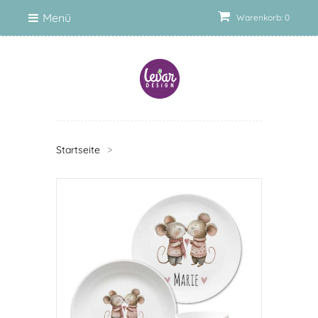
Menü
Warenkorb: 0
Startseite
>