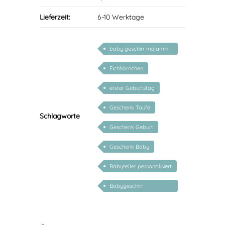
Lieferzeit:
6-10 Werktage
baby geschirr melamin
set
Eichhörnchen
erster Geburtstag
Geschenk Taufe
Schlagworte
Geschenk Geburt
Geschenk Baby
Babyteller personalisiert
Babygeschirr
personalisiert