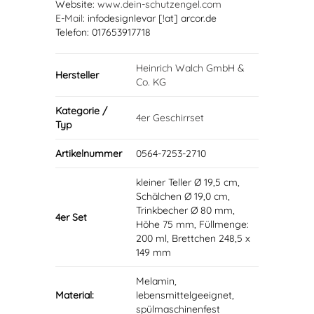
Website:
www.dein-schutzengel.com
E-Mail
: infodesignlevar [!at] arcor.de
Telefon: 017653917718
Heinrich Walch GmbH &
Hersteller
Co. KG
Kategorie /
4er Geschirrset
Typ
Artikelnummer
0564-7253-2710
kleiner Teller Ø 19,5 cm,
Schälchen Ø 19,0 cm,
Trinkbecher Ø 80 mm,
4er Set
Höhe 75 mm, Füllmenge:
200 ml, Brettchen 248,5 x
149 mm
Melamin,
Material:
lebensmittelgeeignet,
spülmaschinenfest