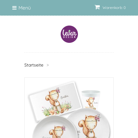
Menü
Warenkorb: 0
Startseite
>