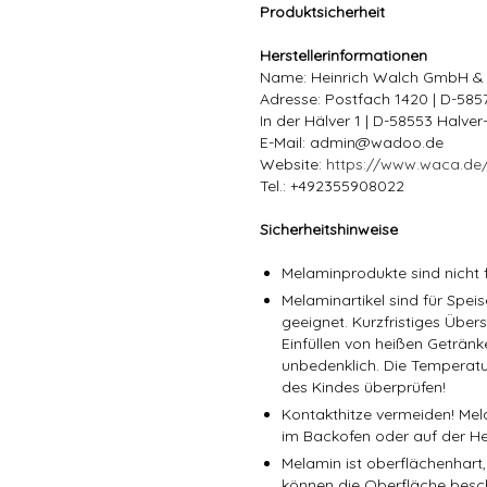
Produktsicherheit
Herstellerinformationen
Name: Heinrich Walch GmbH &
Adresse: Postfach 1420 | D-58
In der Hälver 1 | D-58553 Halve
E-Mail: admin@wadoo.de
Website:
https://www.waca.de
Tel.: +492355908022
Sicherheitshinweise
Melaminprodukte sind nicht f
Melaminartikel sind für Spe
geeignet. Kurzfristiges Über
Einfüllen von heißen Getränk
unbedenklich. Die Temperatu
des Kindes überprüfen!
Kontakthitze vermeiden! Mel
im Backofen oder auf der He
Melamin ist oberflächenhart,
können die Oberfläche besc