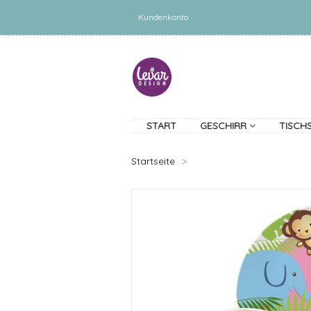
Kundenkonto
START
GESCHIRR
TISCH
Startseite
>