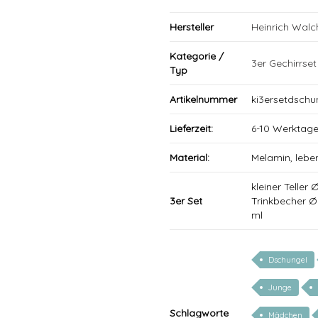
Hersteller
Heinrich Wal
Kategorie /
3er Gechirrset
Typ
Artikelnummer
ki3ersetdschu
Lieferzeit:
6-10 Werktag
Material:
Melamin, lebe
kleiner Teller
3er Set
Trinkbecher 
ml
Dschungel
Junge
Schlagworte
Mädchen