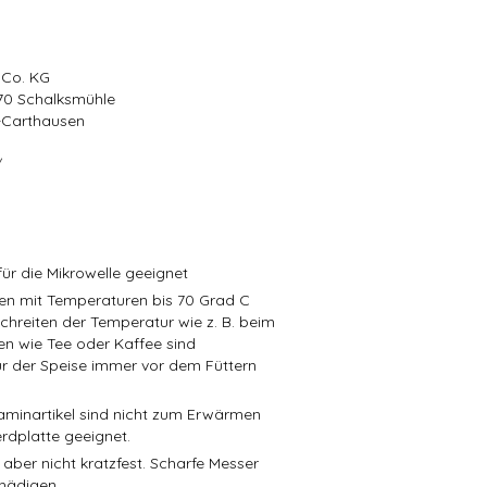
 Co. KG
570 Schalksmühle
r-Carthausen
/
ür die Mikrowelle geeignet
isen mit Temperaturen bis 70 Grad C
schreiten der Temperatur wie z. B. beim
en wie Tee oder Kaffee sind
r der Speise immer vor dem Füttern
aminartikel sind nicht zum Erwärmen
rdplatte geeignet.
 aber nicht kratzfest. Scharfe Messer
hädigen.