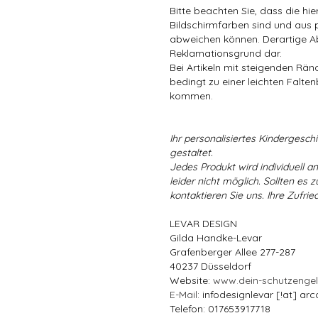
Bitte beachten Sie, dass die hi
Bildschirmfarben sind und aus 
abweichen können. Derartige A
Reklamationsgrund dar.
Bei Artikeln mit steigenden Rä
bedingt zu einer leichten Falten
kommen.
Ihr personalisiertes Kindergeschir
gestaltet.
Jedes Produkt wird individuell a
leider nicht möglich. Sollten es
kontaktieren Sie uns. Ihre Zufried
LEVAR DESIGN
Gilda Handke-Levar
Grafenberger Allee 277-287
40237 Düsseldorf
Website:
www.dein-schutzenge
E-Mail
: infodesignlevar [!at] arc
Telefon: 017653917718