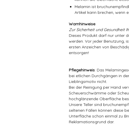
Melamin ist bruchunempfindli
Artikel kann brechen, wenn er
Warnhinweise
Zur Sicherheit und Gesundheit Ih
Dieses Produkt darf nur unter 
werden. Vor jeder Benutzung, is
ersten Anzeichen von Beschädig
entsorgen!
Pflegehinweis
: Das Melamingesc
bei etlichen Durchgängen in der
Lieblingsmotiv nicht.
Bei der Reinigung per Hand ver
Scheuerschwämme oder Scheuer
hochglänzende Oberfläche bes
Unsere Teller sind bruchunempfin
seltenen Fällen können diese be
Unterfläche schon einmal zu Bru
Reklamationsgrund dar.