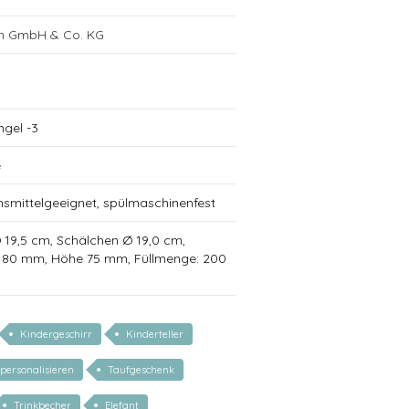
ch GmbH & Co. KG
ngel -3
e
nsmittelgeeignet, spülmaschinenfest
 Ø 19,5 cm, Schälchen Ø 19,0 cm,
Ø 80 mm, Höhe 75 mm, Füllmenge: 200
Kindergeschirr
Kinderteller
personalisieren
Taufgeschenk
Trinkbecher
Elefant